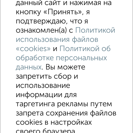
данный сайт и нажимая на
кнопку «Принять», я
подтверждаю, что я
ознакомлен(а) с
Политикой
использования файлов
«cookies»
и
Политикой об
обработке персональных
данных
. Вы можете
запретить сбор и
использование
↑ НАВЕРХ К МЕНЮ
информации для
Машиноместа в паркинге
Без посредников
таргетинга рекламы путем
запрета сохранения файлов
Контакты
Политика конфиденциальности
cookies в настройках
Пользовательское соглашение
Омск, улица Крупской 8
© 2015–2026
Сайт-доска объявлений недвижимости
О проекте
своего браузера.