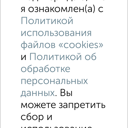
я ознакомлен(а) с
Политикой
использования
файлов «cookies»
и
Политикой об
Рядом, с меньшей ценой
обработке
Недалеко от 3-й Ткацкий переулок 1А с ценой ниже
персональных
Комнаты в общежитии
данных
. Вы
Поиск по схожим параметрам:
можете запретить
на улице 3-й Ткацкий переулок
без посредников
сбор и
С мебелью
Со стиральной машиной