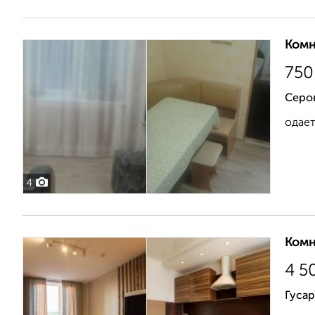
Комн
750
Серо
одает
4
Комн
4 5
Гусар