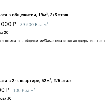
ата в общежитии, 19м², 2/3 этаж
₽
 000
₽
39 500
за м²
ва 20
ся комната в общежитии!Заменена входная дверь,пластиков
ата в 2-к квартире, 52м², 2/5 этаж
₽
00
₽
100
за м²
ова 30