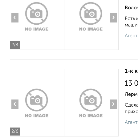
Волоч
‹
›
Есть 
машин
Агент
2
/4
1-к 
13 
Лерм
‹
›
Сдела
прихо
Агент
2
/6