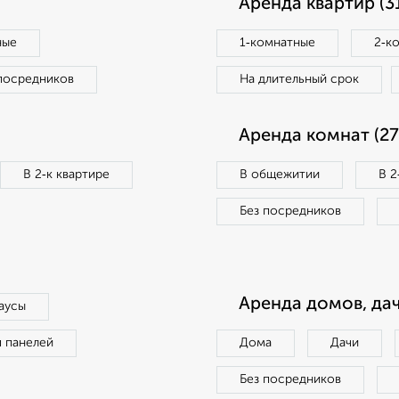
Аренда квартир (3
ные
1‑комнатные
2‑к
посредников
На длительный срок
Аренда комнат (27
В 2‑к квартире
В общежитии
В 2
Без посредников
Аренда домов, дач
аусы
п панелей
Дома
Дачи
Без посредников