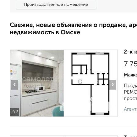
Производственное помещение
Свежие, новые объявления о продаже, а
недвижимость в Омске
2-к 
7 7
Маяк
‹
›
Прода
РЕМО
прост
Агент
2
/2