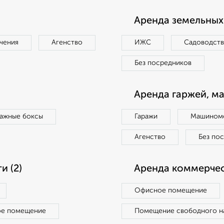
Аренда земельных 
чения
Агенство
ИЖС
Садоводст
Без посредников
Аренда гаржей, м
ражные боксы
Гаражи
Машиноме
Агенство
Без по
 (2)
Аренда коммерчес
Офисное помещение
ое помещение
Помещение свободного н