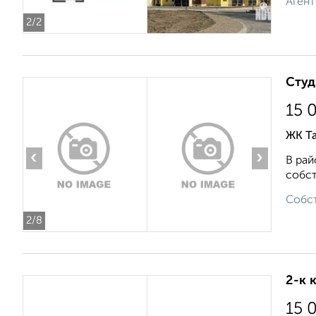
Агент
2
/2
Студ
15 
ЖК Та
‹
›
В рай
собст
Собст
2
/8
2-к 
15 