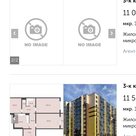
3-к 
11 
мкр. 
‹
›
Жилой
микро
Агент
2
/2
3-к 
11 
мкр. 
‹
›
Жилой
микро