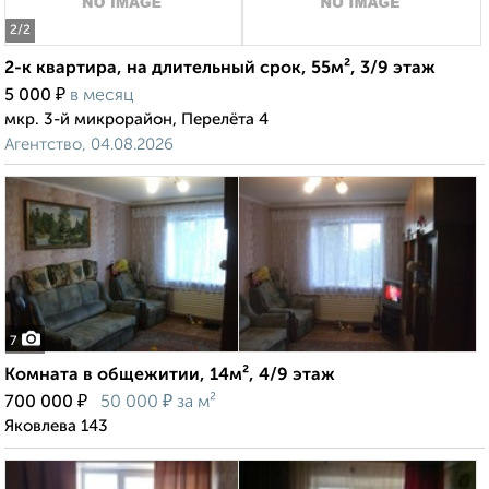
2
/2
2-к квартира, на длительный срок, 55м², 3/9 этаж
₽
5 000
в месяц
мкр. 3-й микрорайон, Перелёта 4
Агентство, 04.08.2026
7
Комната в общежитии, 14м², 4/9 этаж
₽
₽
700 000
50 000
за м²
Яковлева 143