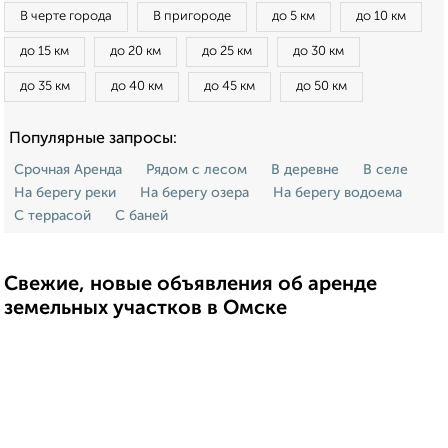
В черте города
В пригороде
до 5 км
до 10 км
до 15 км
до 20 км
до 25 км
до 30 км
до 35 км
до 40 км
до 45 км
до 50 км
Популярные запросы:
Срочная Аренда
Рядом с лесом
В деревне
В селе
На берегу реки
На берегу озера
На берегу водоема
С террасой
С баней
Свежие, новые объявления об аренде
земельных участков в Омске