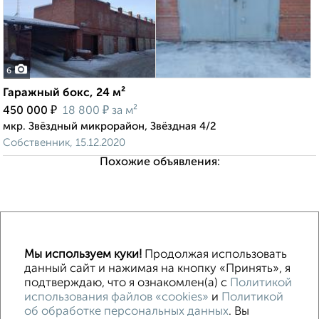
6
Гаражный бокс, 24 м²
₽
₽
450 000
18 800
за м²
мкр. Звёздный микрорайон, Звёздная 4/2
Собственник, 15.12.2020
Похожие объявления:
↑ НАВЕРХ К МЕНЮ
Мы используем куки!
Продолжая использовать
Машиноместа в паркинге
Без посредников
данный сайт и нажимая на кнопку «Принять», я
подтверждаю, что я ознакомлен(а) с
Политикой
использования файлов «cookies»
и
Политикой
Контакты
Политика конфиденциальности
об обработке персональных данных
. Вы