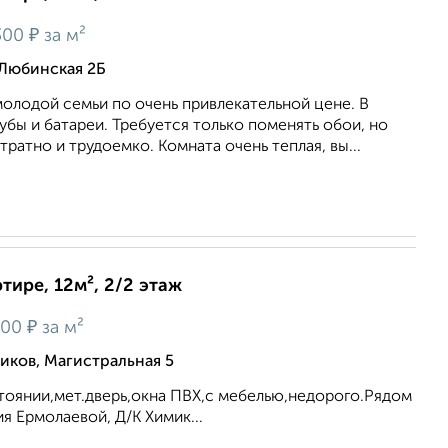
₽
300
за м²
 Любинская 2Б
олодой семьи по очень привлекательной цене. В
бы и батареи. Требуется только поменять обои, но
тратно и трудоемко. Комната очень теплая, вы...
тире, 12м², 2/2 этаж
₽
200
за м²
иков, Магистральная 5
тоянии,мет.дверь,окна ПВХ,с мебелью,недорого.Рядом
я Ермолаевой, Д/К Химик...