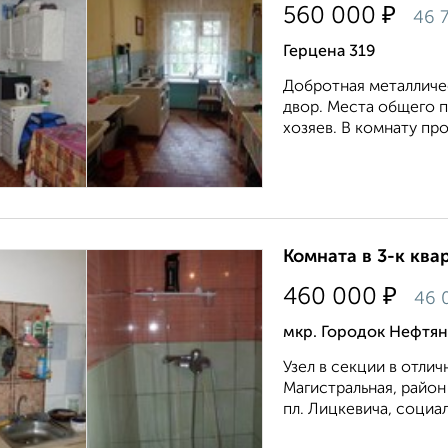
₽
560 000
46 
Герцена 319
Добротная металличе
двор. Места общего п
хозяев. В комнату про
Комната в 3-к квар
₽
460 000
46 
мкр. Городок Нефтян
Узел в секции в отли
Магистральная, район
пл. Лицкевича, социа