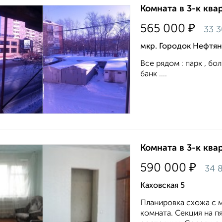
Комната в 3-к квар
₽
565 000
33 
мкр. Городок Нефтян
Все рядом : парк , бол
банк ....
Комната в 3-к квар
₽
590 000
34 
Каховская 5
Планировка схожа с м
комната. Секция на п