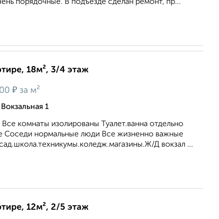
ень порядочные. В подъезде сделан ремонт, пр...
тире, 18м², 3/4 этаж
₽
700
за м²
 Вокзальная 1
а Все комнаты изолированы Туалет.ванна отдельно
е Соседи нормальные люди Все жизненно важные
сад.школа.техникумы.коледж.магазины.Ж/Д вокзал ...
тире, 12м², 2/5 этаж