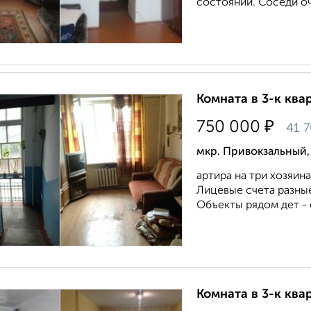
состоянии. Соседи оч
Комната в 3-к квар
₽
750 000
41 
мкр. Привокзальный,
артира на три хозяин
Лицевые счета разны
Объекты рядом дет - 
Комната в 3-к квар