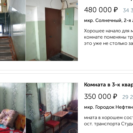
₽
480 000
34 
мкр. Солнечный, 2-я
Хорошее начало для м
комнате поменяны тру
это уже не столько за
Комната в 3-к квар
₽
350 000
29 
мкр. Городок Нефтян
мната в хорошем сос
ост. транспорта Студи