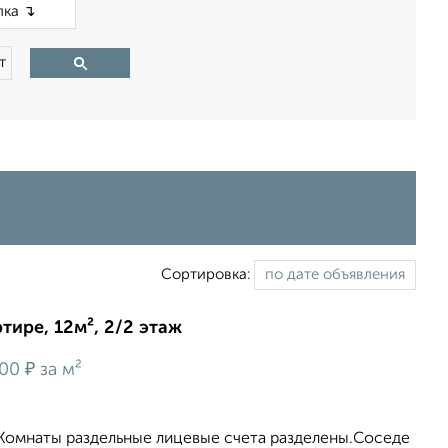
×
т
Сортировка:
тире, 12м², 2/2 этаж
₽
700
за м²
 Комнаты раздельные лицевые счета разделены.Соседе