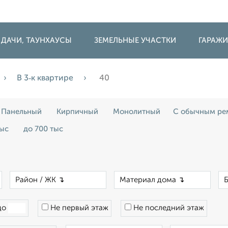
 ДАЧИ, ТАУНХАУСЫ
ЗЕМЕЛЬНЫЕ УЧАСТКИ
ГАРАЖ
В 3‑к квартире
40
Панельный
Кирпичный
Монолитный
С обычным ре
тыс
до 700 тыс
×
×
×
до
Не первый этаж
Не последний этаж