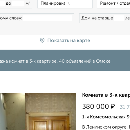
×
до
м²
ому слову:
Дом не старше
ле
Показать на карте
жа комнат в 3‑к квартире, 40 объявлений в Омске
Комната в 3-к квар
₽
380 000
31 
1-я Комсомольская 9
В Ленинском округе.