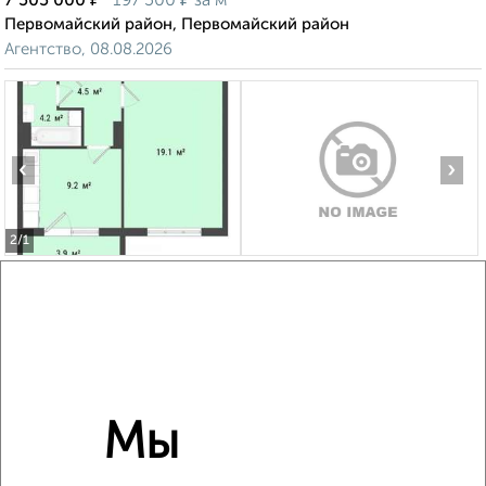
7 505 000
197 500
за м²
Первомайский район, Первомайский район
Агентство, 08.08.2026
‹
›
2
/1
1-к квартира, строящийся дом, 37м², 9/10 этаж
₽
₽
5 500 000
149 100
за м²
мкр. 3-й, 4-й Амурский проезд 5
Агентство, 06.08.2026
Мы
‹
›