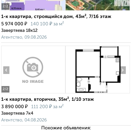
2
/2
1-к квартира, строящийся дом, 43м², 7/16 этаж
₽
₽
5 974 000
140 100
за м²
Завертяева 18к12
Агентство, 09.08.2026
‹
›
2
/2
1-к квартира, вторичка, 35м², 1/10 этаж
₽
₽
3 890 000
111 200
за м²
Завертяева 7к4
Агентство, 04.08.2026
Похожие объявления: