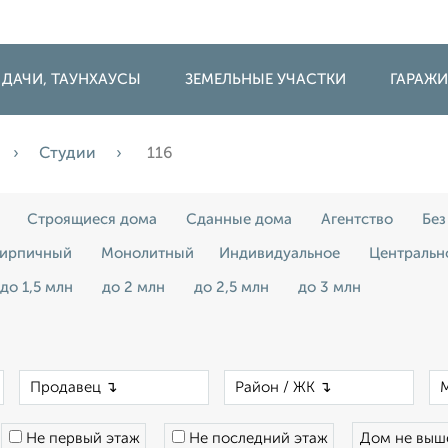
 ДАЧИ, ТАУНХАУСЫ
ЗЕМЕЛЬНЫЕ УЧАСТКИ
ГАРАЖ
Студии
116
Строящиеся дома
Сданные дома
Агентство
Без
ирпичный
Монолитный
Индивидуальное
Центральн
до 1,5 млн
до 2 млн
до 2,5 млн
до 3 млн
×
×
×
Не первый этаж
Не последний этаж
Дом не вы