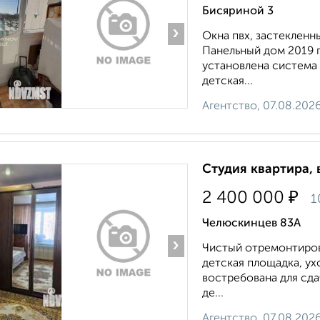
Бисяриной 3
›
Окна пвх, застекленн
Панельный дом 2019 г
установлена система
детская...
Агентство, 07.08.202
Студия квартира, 
₽
2 400 000
1
Челюскинцев 83А
›
Чиcтый отремонтиров
детская площадка, у
востребована для сда
де...
Агентство, 07.08.202