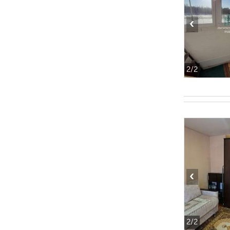
‹
2
/2
‹
2
/2