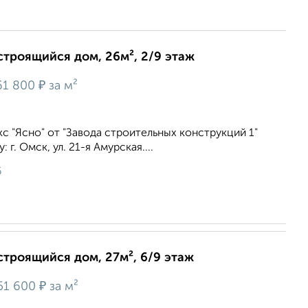
строящийся дом, 26м², 2/9 этаж
₽
61 800
за м²
 "Ясно" от "Завода строительных конструкций 1"
г. Омск, ул. 21-я Амурская....
6
строящийся дом, 27м², 6/9 этаж
₽
51 600
за м²