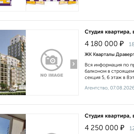
Студия квартира, 
₽
4 180 000
18
ЖК Кварталы Дравер
›
Вся информация по пр
балконом в строящемс
секция 5, 6 этаж в 8э
Агентство, 07.08.202
Студия квартира, 
₽
4 250 000
1