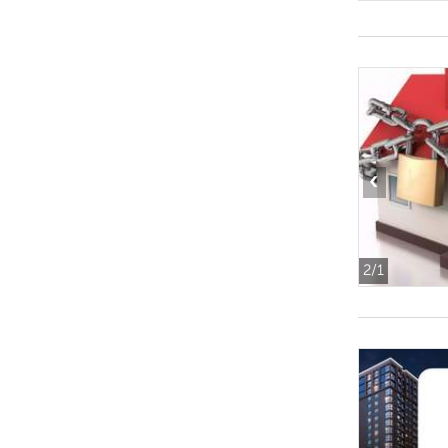
‹
2
/1