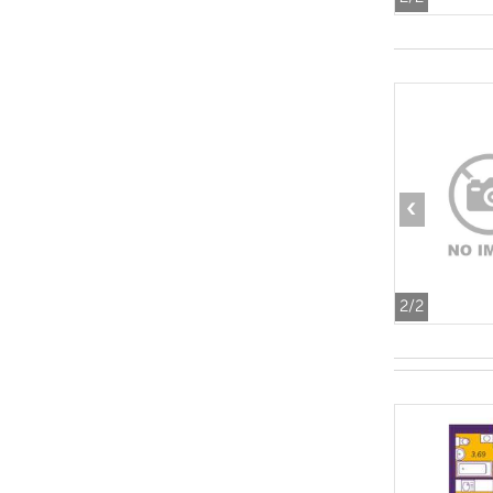
‹
2
/2