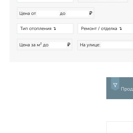
₽
Цена от
до
×
₽
Цена за м² до
На улице:
Прода