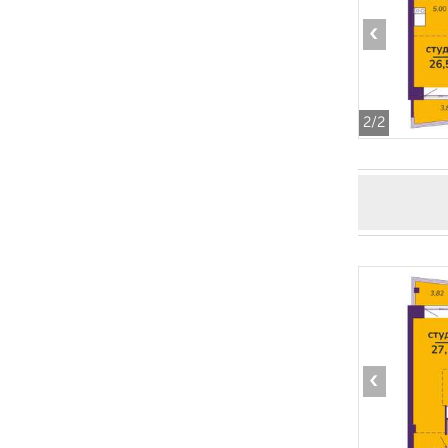
‹
2
/2
‹