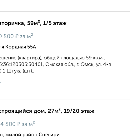
вторичка, 59м², 1/5 этаж
₽
0 800
за м²
-я Кордная 55А
щение (квартира), общей площадью 59 кв.м.,
36:120305:30461, Омская обл., г. Омск, ул. 4-я
0 1 Штука (шт)...
6
строящийся дом, 27м², 19/20 этаж
₽
4 800
за м²
н, жилой район Снегири