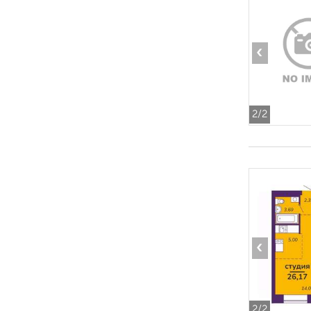
‹
2
/2
‹
2
/2