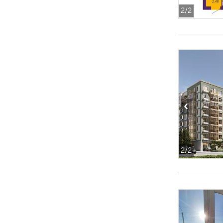
2
/2
‹
2
/2