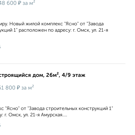
₽
48 600
за м²
ру. Новый жилой комплекс "Ясно" от "Завода
ций 1" расположен по адресу: г. Омск, ул. 21-я
6
строящийся дом, 26м², 4/9 этаж
₽
61 800
за м²
 "Ясно" от "Завода строительных конструкций 1"
г. Омск, ул. 21-я Амурская....
6