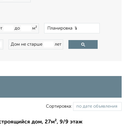
×
от
до
м²
Дом не старше
лет
Сортировка:
строящийся дом, 27м², 9/9 этаж