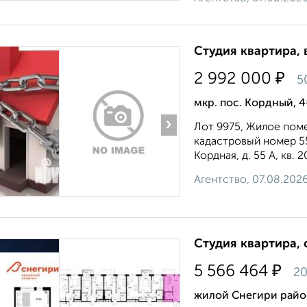
Студия квартира, 
₽
2 992 000
5
мкр. пос. Кордный, 4
›
Лот 9975, Жилое поме
кадастровый номер 55:
Кордная, д. 55 А, кв. 2
Агентство, 07.08.202
Студия квартира, 
₽
5 566 464
20
жилой Снегири райо