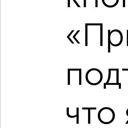
2
/2
«Пр
2-к квартира, вторичка, 44м², 2/5 этаж
₽
₽
3 400 000
76 600
за м²
мкр. Старый Кировск, Семиреченская 134
Агентство, 06.08.2026
под
‹
›
2
/2
что 
2-к квартира, строящийся дом, 59м², 1/10 этаж
₽
₽
9 390 000
159 500
за м²
мкр. Заозёрный, микрорайон Сады Наука с1
Агентство, 06.08.2026