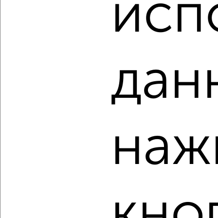
исп
₽
₽
19 120 000
193 900
за м²
ЖК Пушкина 77
Агентство, 06.08.2026
дан
‹
›
2
/2
наж
2-к квартира, строящийся дом, 58м², 2/10 этаж
₽
₽
9 100 000
157 500
за м²
мкр. Заозёрный, микрорайон Сады Наука с1
Агентство, 06.08.2026
кно
‹
›