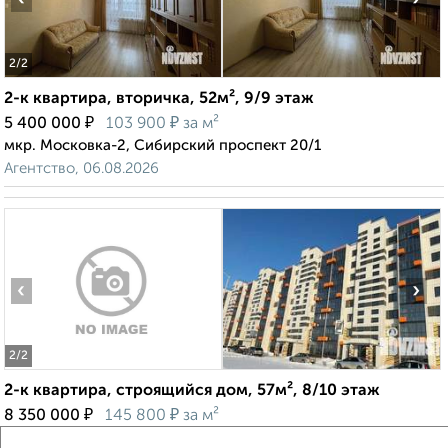
2
/2
2-к квартира, вторичка, 52м², 9/9 этаж
₽
₽
5 400 000
103 900
за м²
мкр. Московка-2, Сибирский проспект 20/1
Агентство, 06.08.2026
‹
›
2
/2
2-к квартира, строящийся дом, 57м², 8/10 этаж
₽
₽
8 350 000
145 800
за м²
мкр. 3-й, 4-й Амурский проезд 5