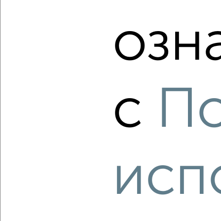
озн
‹
›
2
/2
с
По
2-к квартира, строящийся дом, 65м², 4/16 этаж
₽
₽
9 138 000
141 000
за м²
Завертяева 18к12
Агентство, 06.08.2026
исп
‹
›