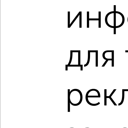
‹
›
инф
2
/2
2-к квартира, строящийся дом, 55м², 4/10 этаж
₽
₽
9 100 000
165 200
за м²
мкр. Заозёрный, микрорайон Сады Наука с1
для
Агентство, 06.08.2026
‹
›
рек
2
/2
2-к квартира, строящийся дом, 73м², 1/10 этаж
₽
₽
10 690 000
146 100
за м²
мкр. Заозёрный, Сергея Тюленина 4