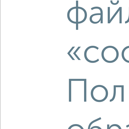
фай
2
/2
2-к квартира, вторичка, 48м², 7/9 этаж
₽
₽
6 000 000
124 000
за м²
20-я Линия 49
Агентство, 06.08.2026
«co
‹
›
Пол
2
/2
2-к квартира, строящийся дом, 58м², 8/10 этаж
₽
₽
8 350 000
144 300
за м²
мкр. 3-й, 4-й Амурский проезд 5
Агентство, 06.08.2026