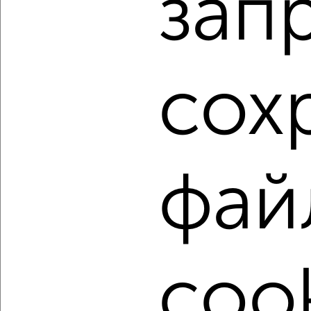
зап
Агентство, 06.08.2026
1 / 9
2
сох
Как купить двухкомнатную квартиру, в панельном доме
в Омске на сайте Омск-недвижимость?
Используя удобную форму поиска с множеством
фильтров и сортировкой по параметрам, вы можете
подобрать для покупки двухкомнатную квартиру, в
панельном доме в Омске.
фай
Найденные предложения: 482 объявлений, можно
посмотреть в виде списка или на карте, с описанием,
расположением, ценой и другими подробностями.
Подберите подходящую недвижимость из предложений
от собственников, риэлторов, застройщиков и агенств
cook
недвижимости, связаться с ними можно по телефону или
написать сообщение в любом удобном для вас
мессенджере, это безопасно и бесплатно.