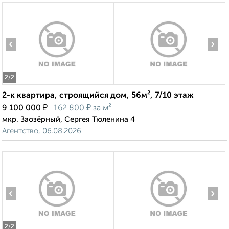
‹
›
2
/2
2-к квартира, строящийся дом, 56м², 7/10 этаж
₽
₽
9 100 000
162 800
за м²
мкр. Заозёрный, Сергея Тюленина 4
Агентство, 06.08.2026
‹
›
2
/2