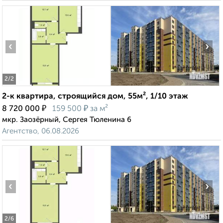
‹
›
2
/2
2-к квартира, строящийся дом, 55м², 1/10 этаж
₽
₽
8 720 000
159 500
за м²
мкр. Заозёрный, Сергея Тюленина 6
Агентство, 06.08.2026
‹
›
2
/6