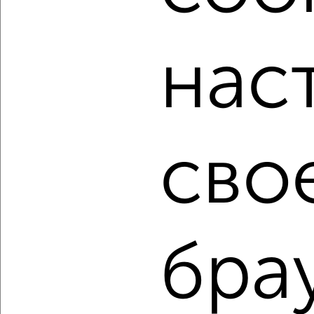
Для покупки квартиры доступна ипотека от крупнейших
банков России: СберБанк, ВТБ, Альфа-Банк,
нас
Россельхозбанк, Совкомбанк, Т-Банк, Росбанк, Почта
Банк на сумму от 400 000 до 120 000 000 рублей сроком
до 30 лет.
Сайт работает во многих городах России.
Сколько стоит купить двухкомнатную квартиру в
Омске?
сво
Цена недвижимости: мин. от
3400000
руб. до макс.
19120000
руб.
Средняя цена:
9524500
руб.
Цена за м2: от
80952
руб. до
193131
руб.
бра
Средняя цена за м2:
156139
руб.
Площадь: от
42
м2 до
99
м2