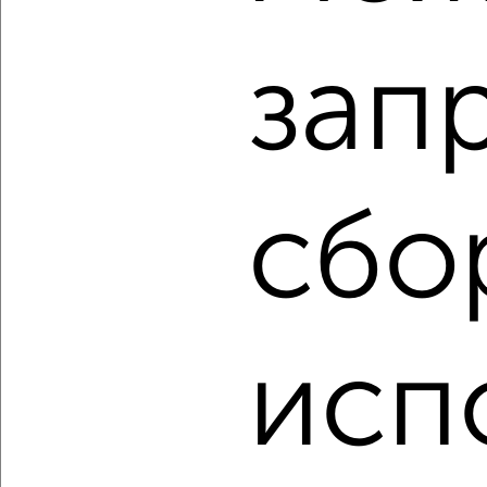
₽
₽
9 100 000
165 200
за м²
мкр. Заозёрный, микрорайон Сады Наука с1
Агентство, 06.08.2026
зап
‹
›
сбо
2
/2
2-к квартира, строящийся дом, 56м², 3/10 этаж
₽
₽
9 100 000
162 800
за м²
мкр. Заозёрный, микрорайон Сады Наука с1
исп
Агентство, 06.08.2026