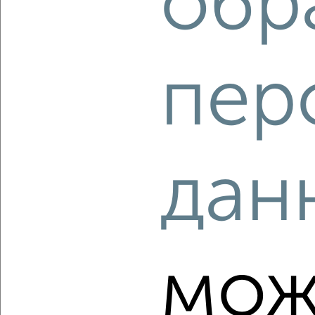
обр
‹
›
пер
2
/2
2-к квартира, вторичка, 42м², 2/5 этаж
₽
₽
4 200 000
100 000
за м²
мкр. Авиагородок, Авиагородок 8
Агентство, 06.08.2026
дан
‹
›
мож
2
/2
2-к квартира, строящийся дом, 55м², 9/10 этаж