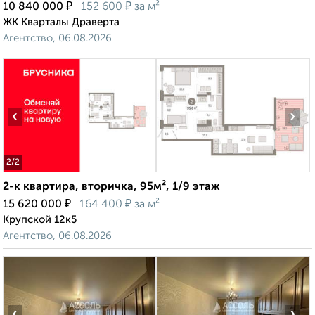
₽
₽
10 840 000
152 600
за м²
ЖК Кварталы Драверта
Агентство, 06.08.2026
‹
›
2
/2
2-к квартира, вторичка, 95м², 1/9 этаж
₽
₽
15 620 000
164 400
за м²
Крупской 12к5
Агентство, 06.08.2026
‹
›