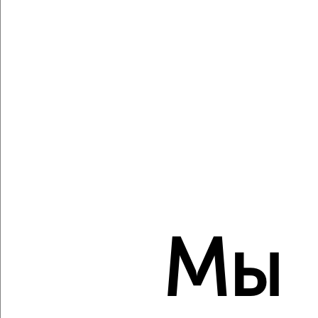
Агентство, 06.08.2026
Виртуальные 3D-туры по музеям и объектам
культуры
‹
›
2
/2
2-к квартира, строящийся дом, 68м², 6/16 этаж
₽
₽
Мы
9 539 000
141 100
за м²
Завертяева 18к12
Агентство, 06.08.2026