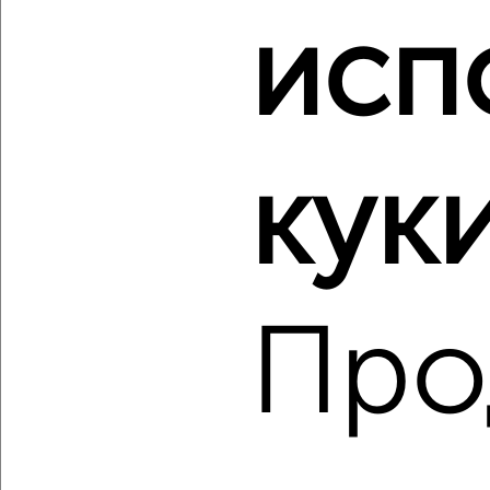
исп
‹
›
2
/2
2-к квартира, строящийся дом, 71м², 4/9 этаж
куки
₽
₽
9 708 000
135 900
за м²
ЖК Зелёный Сад
Агентство, 06.08.2026
Про
‹
›
2
/2
2-к квартира, строящийся дом, 99м², 2/15 этаж