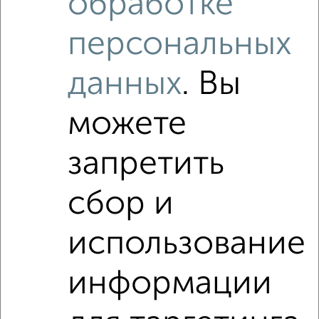
обработке
персональных
данных
. Вы
можете
запретить
Рядом, с меньшей ценой
сбор и
Недалеко от 5-я Северная 124 с ценой ниже
использование
1‑комнатные квартиры
Поиск по схожим параметрам:
информации
Первомайский район