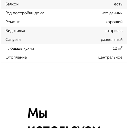
Балкон
есть
Год постройки дома
нет данных
Ремонт
хороший
Вид жилья
вторичка
Санузел
раздельный
Площадь кухни
12 м²
Отопление
центральное
Расположение, инфраструктура рядом
Школы
Продукты
Аптеки
Дет. сады
Банкоматы
Торг. центры
Поликлиники
Фитнес
Кафе
Мы