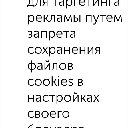
для таргетинга
жилой комплекс Северное сияние
на улице 5-я Северная
с хорошим ремонтом
рекламы путем
не первый этаж
не последний этаж
с балконом
запрета
c большой кухней
с центральным отоплением
Вторичное жилье
в панельном доме
сохранения
с раздельным санузлом
площадью до 50 м²
файлов
С мебелью
С бытовой техникой
В экологически чистом районе
cookies в
настройках
↑ НАВЕРХ К МЕНЮ
Однокомнатные
Двухкомнатные
Трехкомнатные
4‑комнатные
своего
Квартиры студии
От застройщика
Без посредников
Вторичное жилье
В новостройке
В строящемся доме
В новом доме