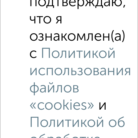
подтверждаю,
₽
8 350 000
что я
₽
6 160 000
ознакомлен(а)
Средняя цена район
с
Политикой
Это предложение
Средняя цена по городу
использования
Похожие предложения рядом
файлов
1‑комнатные квартиры недалеко от 5-я Северная 124
«cookies»
и
Политикой об