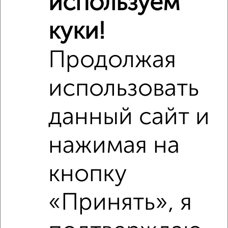
используем
куки!
Продолжая
использовать
данный сайт и
нажимая на
кнопку
Сравнение средних цен
1‑комнатные квартиры с похожей площадью ±10%
«Принять», я
₽
7 830 000