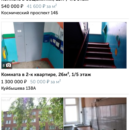
₽
₽
540 000
41 600
за м²
Космический проспект 14Б
8
Комната в 2-к квартире, 26м², 1/5 этаж
₽
₽
1 300 000
50 000
за м²
Куйбышева 138А