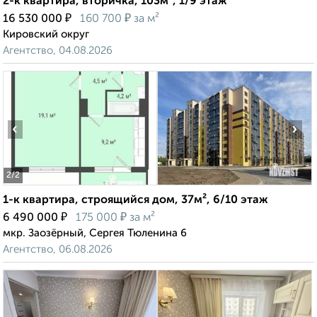
2-к квартира, вторичка, 103м², 1/9 этаж
₽
₽
16 530 000
160 700
за м²
Кировский округ
Агентство, 04.08.2026
‹
›
2
/2
1-к квартира, строящийся дом, 37м², 6/10 этаж
₽
₽
6 490 000
175 000
за м²
мкр. Заозёрный, Сергея Тюленина 6
Агентство, 06.08.2026