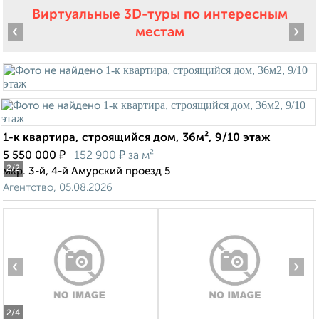
Виртуальные 3D-туры по интересным
‹
›
местам
1-к квартира, строящийся дом, 36м², 9/10 этаж
₽
₽
5 550 000
152 900
за м²
2
/2
мкр. 3-й, 4-й Амурский проезд 5
Агентство, 05.08.2026
‹
›
2
/4