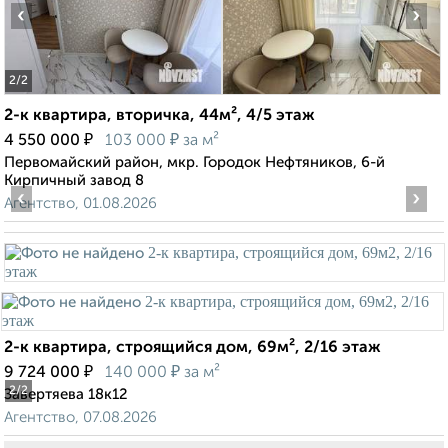
‹
›
2
/2
2-к квартира, вторичка, 44м², 4/5 этаж
₽
₽
4 550 000
103 000
за м²
Первомайский район, мкр. Городок Нефтяников, 6-й
Кирпичный завод 8
‹
›
Агентство, 01.08.2026
2-к квартира, строящийся дом, 69м², 2/16 этаж
₽
₽
9 724 000
140 000
за м²
2
/2
Завертяева 18к12
Агентство, 07.08.2026