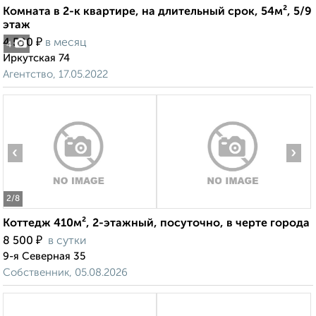
Комната в 2-к квартире, на длительный срок, 54м², 5/9
этаж
₽
4 500
в месяц
4
Иркутская 74
Агентство, 17.05.2022
‹
›
2
/8
Коттедж 410м², 2-этажный, посуточно, в черте города
₽
8 500
в сутки
9-я Северная 35
Собственник, 05.08.2026