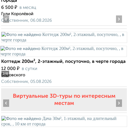
города
₽
6 500
в месяц
Гули Королёвой
‹
›
Собственник, 06.08.2026
Коттедж 200м², 2-этажный, посуточно, в черте города
₽
12 000
в сутки
2
/8
Воровского
Собственник, 05.08.2026
Виртуальные 3D-туры по интересным
‹
›
местам