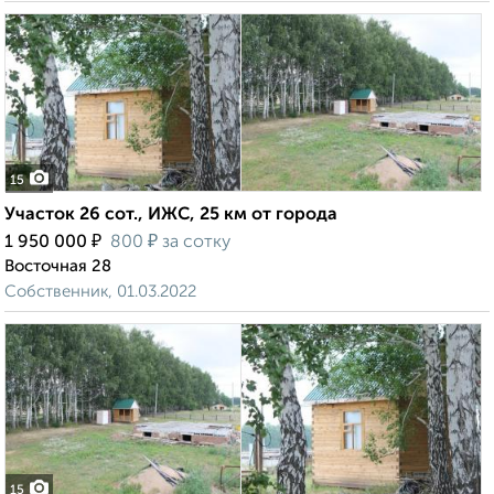
15
Участок 26 сот., ИЖС, 25 км от города
₽
₽
1 950 000
800
за сотку
Восточная 28
Собственник, 01.03.2022
15