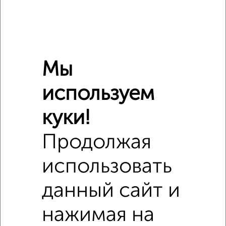
Мы
используем
куки!
Продолжая
использовать
Сравнение средних цен
данный сайт и
1‑комнатные квартиры с похожей площадью ±10%
нажимая на
₽
5 720 000