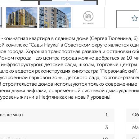
-комнатная квартира в сданном доме (Сергея Тюленина, 6), с
ой комплекс "Сады Наука" в Советском округе является од
ов города. Хорошая транспортная развязка и остановки о
йоном города - до центра города можно добраться за 10 
инфраструктурой: детские сады, школы, торговые центры M
едалеко ведется реконструкция кинотеатра "Первомайский"
устроенной парковой зоны, детского сада, торгово-развл
В строительстве домов используются только современные
щены двумя лифтами, современной системой дымоудаления 
уровень жизни в Нефтяниках на новый уровень!
во комнат
1
Об
3
Ма