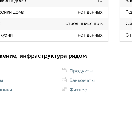
ажей в доме
10
Ба
ройки дома
нет данных
Ре
я
строящийся дом
Са
кухни
нет данных
От
жение, инфраструктура рядом
Продукты
ды
Банкоматы
иники
Фитнес