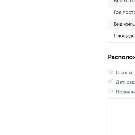
Всего эт
Год пост
Вид жиль
Площадь 
Располо
Школы
Дет. са
Поликл