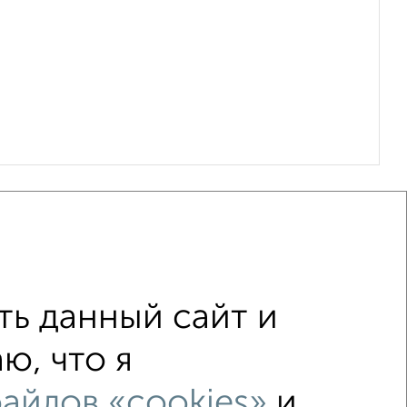
ь данный сайт и
ю, что я
 первый этаж
не последний этаж
айлов «cookies»
и
домах
в новостройках