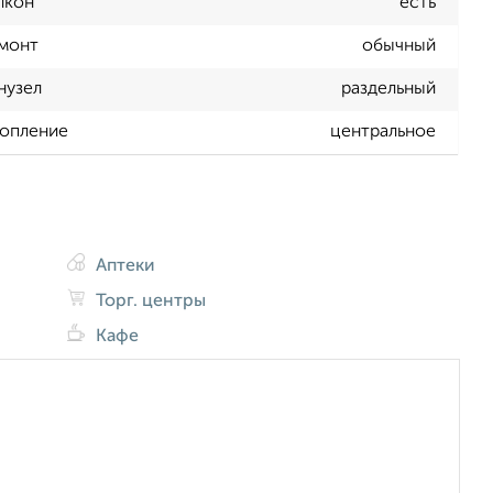
лкон
есть
монт
обычный
нузел
раздельный
опление
центральное
Аптеки
Торг. центры
Кафе