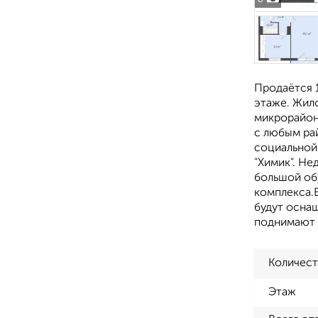
Продаётся 1
этаже. Жил
микрорайон
с любым ра
социальной 
"Химик". Н
большой об
комплекса.
будут осна
поднимают 
Количест
Этаж