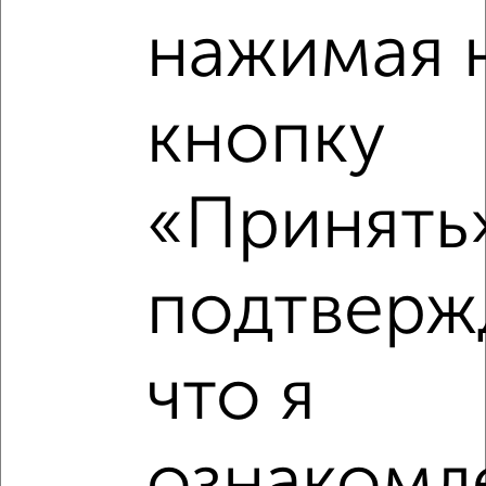
нажимая 
кнопку
«Принять»
Рядом, с меньшей ценой
Недалеко от 4-й Амурский проезд 5 с ценой ниже
подтверж
что я
‹
›
2
/2
ознакомле