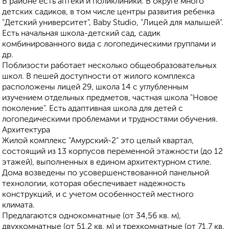
В районе есть аптеки и поликлиники. В округе много
детских садиков, в том числе центры развития ребенка
"Детский университет", Baby Studio, "Лицей для малышей".
Есть начальная школа-детский сад, садик
комбинированного вида с логопедическими группами и
др.
Поблизости работает несколько общеобразовательных
школ. В пешей доступности от жилого комплекса
расположены лицей 29, школа 14 с углубленным
изучением отдельных предметов, частная школа "Новое
поколение". Есть адаптивная школа для детей с
логопедическими проблемами и трудностями обучения.
Архитектура
Жилой комплекс "Амурский-2" это целый квартал,
состоящий из 13 корпусов переменной этажности (до 12
этажей), выполненных в едином архитектурном стиле.
Дома возведены по усовершенствованной панельной
технологии, которая обеспечивает надежность
конструкций, и с учетом особенностей местного
климата.
Предлагаются однокомнатные (от 34,56 кв. м),
двухкомнатные (от 51,2 кв. м) и трехкомнатные (от 71,7 кв.