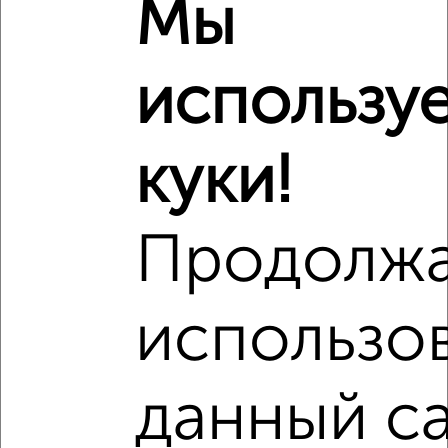
Мы
₽
5 810 000
Средняя цена район
использу
Это предложение
Средняя цена по городу
куки!
Похожие предложения рядом
1‑комнатные квартиры недалеко от 4-й Амурский проезд
5
Продолж
использо
данный са