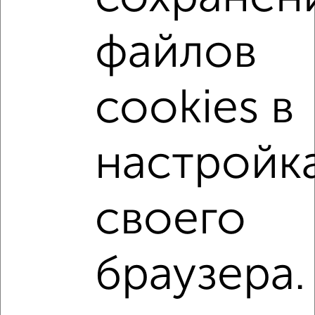
1-к квартиры
Поиск по схожим параметрам:
файлов
микрорайон 3-й
на улице 4-й Амурский проезд
не первый этаж
с балконом
cookies в
с центральным отоплением
в строящихся домах
в новостройках
в панельном доме
настройк
с раздельным санузлом
площадью до 40 м²
С чистовой отделкой
В экологически чистом районе
своего
↑ НАВЕРХ К МЕНЮ
браузера.
Однокомнатные
Двухкомнатные
Трехкомнатные
4‑комнатные
Квартиры студии
От застройщика
Без посредников
Вторичное жилье
В новостройке
В строящемся доме
В новом доме