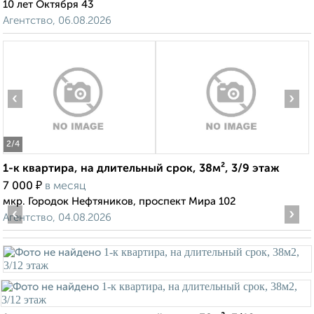
10 лет Октября 43
Агентство, 06.08.2026
‹
›
2
/4
1-к квартира, на длительный срок, 38м², 3/9 этаж
₽
7 000
в месяц
мкр. Городок Нефтяников, проспект Мира 102
‹
›
Агентство, 04.08.2026