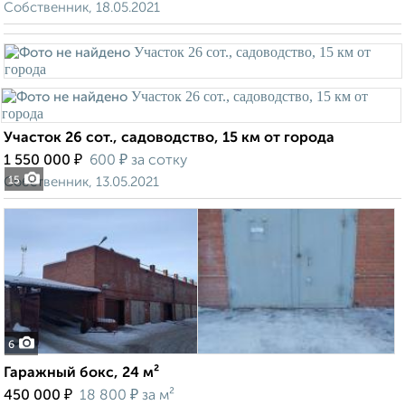
Собственник, 18.05.2021
Участок 26 сот., садоводство, 15 км от города
₽
₽
1 550 000
600
за сотку
Собственник, 13.05.2021
15
6
Гаражный бокс, 24 м²
₽
₽
450 000
18 800
за м²