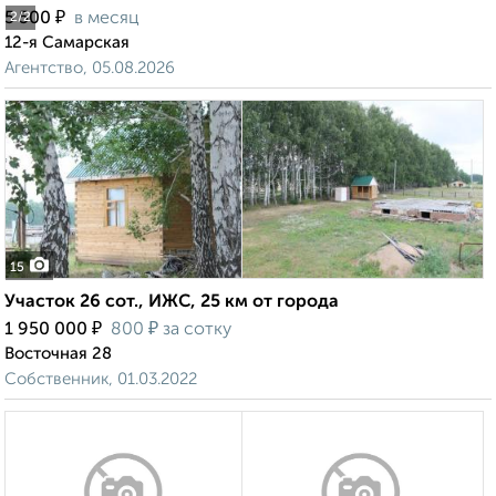
₽
5 500
в месяц
2
/2
12-я Самарская
Агентство, 05.08.2026
15
Участок 26 сот., ИЖС, 25 км от города
₽
₽
1 950 000
800
за сотку
Восточная 28
Собственник, 01.03.2022