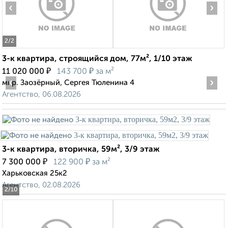
‹
›
2
/2
3-к квартира, строящийся дом, 77м², 1/10 этаж
₽
₽
11 020 000
143 700
за м²
‹
›
мкр. Заозёрный, Сергея Тюленина 4
Агентство, 06.08.2026
3-к квартира, вторичка, 59м², 3/9 этаж
₽
₽
7 300 000
122 900
за м²
Харьковская 25к2
Агентство, 02.08.2026
2
/10