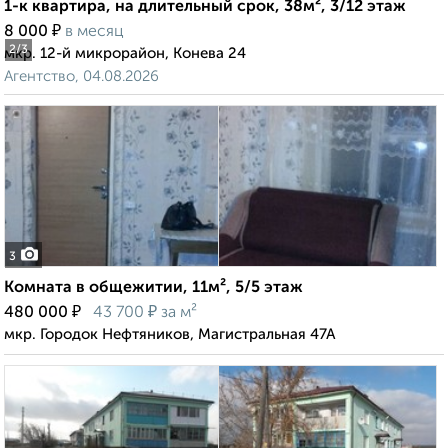
1-к квартира, на длительный срок, 38м², 3/12 этаж
₽
8 000
в месяц
2
/3
мкр. 12-й микрорайон, Конева 24
Агентство, 04.08.2026
3
Комната в общежитии, 11м², 5/5 этаж
₽
₽
480 000
43 700
за м²
мкр. Городок Нефтяников, Магистральная 47А