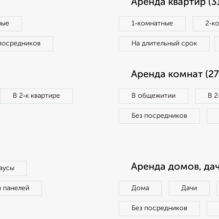
Аренда квартир (3
ные
1‑комнатные
2‑к
посредников
На длительный срок
Аренда комнат (27
В 2‑к квартире
В общежитии
В 2
Без посредников
Аренда домов, дач
аусы
п панелей
Дома
Дачи
Без посредников