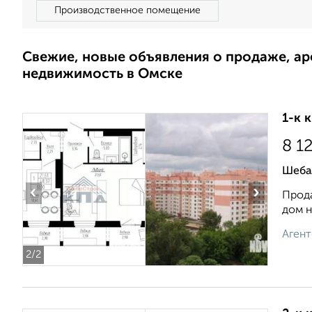
Производственное помещение
Свежие, новые объявления о продаже, а
недвижимость в Омске
1-к 
8 1
Шеба
‹
›
Прода
дом н
Агент
2
/2