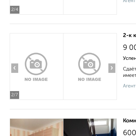
Агент
2
/4
2-к 
9 0
Успе
‹
›
Сдаёт
имеет
Агент
2
/7
Комн
60