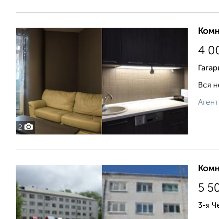
Комн
4 0
Гагар
Вся н
Агент
2
Комн
5 5
3-я 