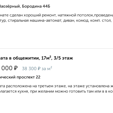
 Заозёрный, Бородина 44Б
нате сделан хороший ремонт, натяжной потолок,проведена 
тур, стиральная машина-автомат, диван, комод, комп. стол,
ата в общежитии, 17м², 3/5 этаж
₽
 000
₽
38 300
за м²
ический проспект 22
та расположена на третьем этаже, на этаже установлена ж
лагается кухня, при желании можно готовить там или в в ко