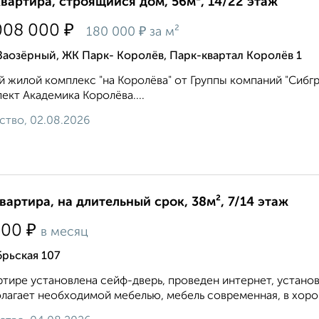
квартира, строящийся дом, 56м², 14/22 этаж
₽
008 000
₽
180 000
за м²
Заозёрный, ЖК Парк- Королёв, Парк-квартал Королёв 1
 жилой комплекс "на Королёва" от Группы компаний "Сибгр
ект Академика Королёва....
ство, 02.08.2026
квартира, на длительный срок, 38м², 7/14 этаж
₽
500
в месяц
рьская 107
ртире установлена сейф-дверь, проведен интернет, устано
лагает необходимой мебелью, мебель современная, в хорош