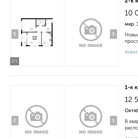
2-к 
10 
мкр. 
‹
›
Новый
просп
Агент
2
/1
1-к 
12 
Октяб
‹
›
В ква
распо