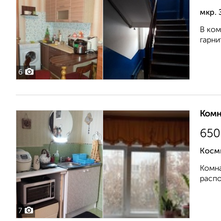
мкр.
В ком
гарни
6
Комн
650
Косм
Комна
распо
7