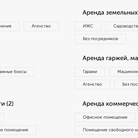
Аренда земельных 
чения
Агенство
ИЖС
Садоводст
Без посредников
Аренда гаржей, м
ражные боксы
Гаражи
Машиноме
Агенство
Без по
 (2)
Аренда коммерчес
Офисное помещение
ое помещение
Помещение свободного н