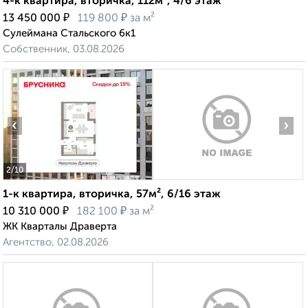
4-к квартира, вторичка, 112м², 4/6 этаж
₽
₽
13 450 000
119 800
за м²
Сулеймана Стальского 6к1
Собственник, 03.08.2026
‹
›
2
/10
1-к квартира, вторичка, 57м², 6/16 этаж
₽
₽
10 310 000
182 100
за м²
ЖК Кварталы Драверта
Агентство, 02.08.2026