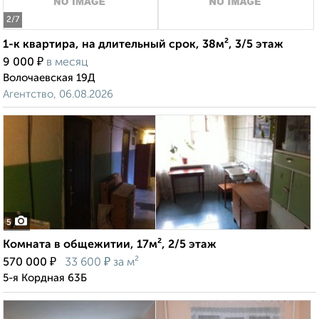
2
/7
1-к квартира, на длительный срок, 38м², 3/5 этаж
₽
9 000
в месяц
Волочаевская 19Д
Агентство, 06.08.2026
5
Комната в общежитии, 17м², 2/5 этаж
₽
₽
570 000
33 600
за м²
5-я Кордная 63Б