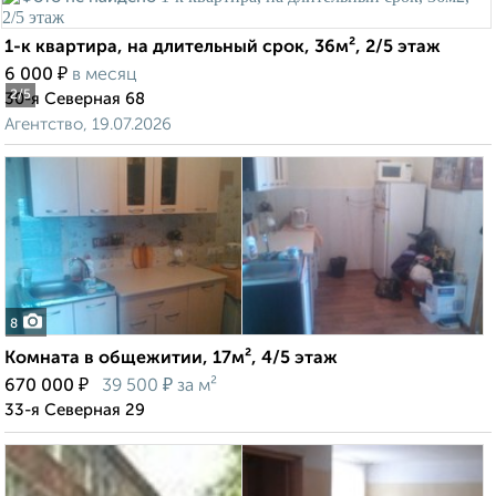
1-к квартира, на длительный срок, 36м², 2/5 этаж
₽
6 000
в месяц
2
/5
30-я Северная 68
Агентство, 19.07.2026
8
Комната в общежитии, 17м², 4/5 этаж
₽
₽
670 000
39 500
за м²
33-я Северная 29