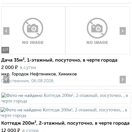
‹
›
2
/7
Дача 35м², 1-этажный, посуточно, в черте города
₽
2 000
в сутки
мкр. Городок Нефтяников, Химиков
‹
›
Собственник, 06.08.2026
Коттедж 200м², 2-этажный, посуточно, в черте города
₽
12 000
в сутки