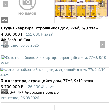
‹
›
2
/2
Студия квартира, строящийся дом, 27м², 6/9 этаж
₽
₽
4 030 000
151 600
за м²
ЖК Зелёный Сад
‹
›
Агентство, 05.08.2026
3-к квартира, строящийся дом, 77м², 9/10 этаж
₽
₽
9 700 000
126 200
за м²
2
/1
мкр. 3-й, 4-й Амурский проезд 5
Агентство, 06.08.2026