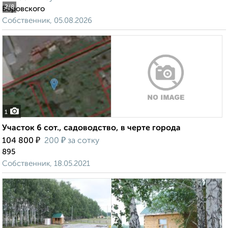
2
/8
Воровского
Собственник, 05.08.2026
1
Участок 6 сот., садоводство, в черте города
₽
₽
104 800
200
за сотку
895
Собственник, 18.05.2021