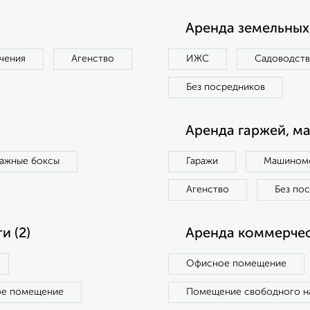
Аренда земельных 
чения
Агенство
ИЖС
Садоводст
Без посредников
Аренда гаржей, м
ражные боксы
Гаражи
Машиноме
Агенство
Без по
 (2)
Аренда коммерчес
Офисное помещение
ое помещение
Помещение свободного н