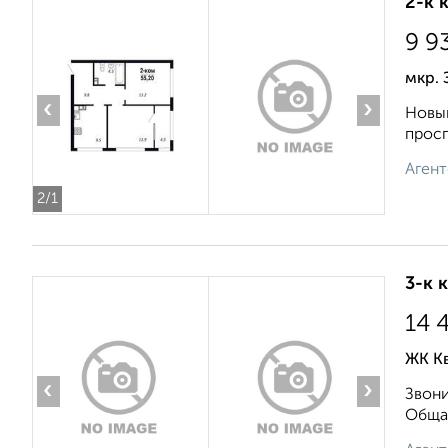
2-к 
9 9
мкр. 
‹
›
Новый
просп
Агент
2
/1
3-к 
14 
ЖК К
‹
›
Звони
Общая