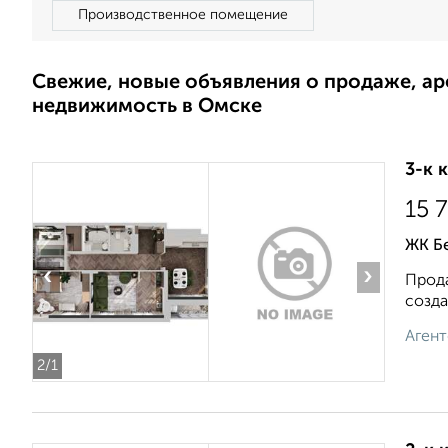
Производственное помещение
Свежие, новые объявления о продаже, а
недвижимость в Омске
3-к 
15 
ЖК Б
‹
›
Прода
созда
Агент
2
/1