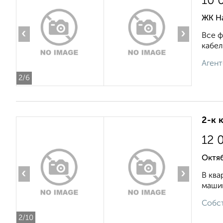
10 
ЖК На
‹
›
Все ф
кабел
Агент
2
/6
2-к 
12 
Октя
‹
›
В ква
машин
Собст
2
/10