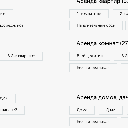
Аренда квартир (3
ные
1‑комнатные
2‑к
посредников
На длительный срок
Аренда комнат (27
В 2‑к квартире
В общежитии
В 2
Без посредников
Аренда домов, дач
аусы
п панелей
Дома
Дачи
Без посредников