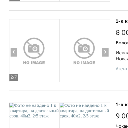
1-к 
8 0
Волоч
‹
›
Исклю
Новая
Агент
2
/7
1-к 
9 0
Чокан