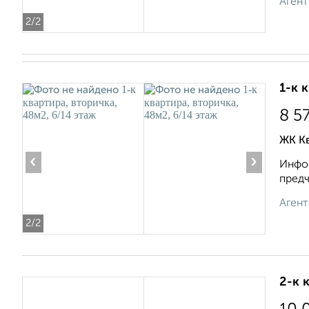
Агент
2
/2
1-к 
8 5
ЖК К
‹
›
Инфор
предч
Агент
2
/2
2-к 