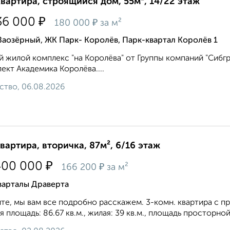
квартира, строящийся дом, 55м², 14/22 этаж
₽
36 000
₽
180 000
за м²
Заозёрный, ЖК Парк- Королёв, Парк-квартал Королёв 1
 жилой комплекс "на Королёва" от Группы компаний "Сибгр
ект Академика Королёва....
ство, 06.08.2026
квартира, вторичка, 87м², 6/16 этаж
₽
400 000
₽
166 200
за м²
варталы Драверта
те, мы вам все подробно расскажем. 3-комн. квартира с пр
 площадь: 86.67 кв.м., жилая: 39 кв.м., площадь просторной 