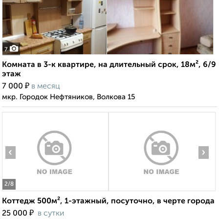
7
Комната в 3-к квартире, на длительный срок, 18м², 6/9
этаж
₽
7 000
в месяц
мкр. Городок Нефтяников, Волкова 15
‹
›
2
/8
Коттедж 500м², 1-этажный, посуточно, в черте города
₽
25 000
в сутки