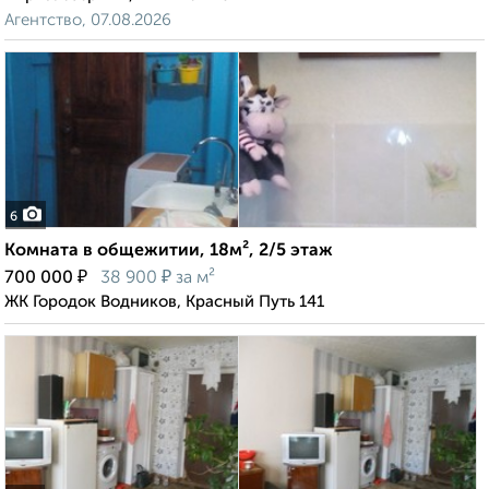
Агентство, 07.08.2026
6
Комната в общежитии, 18м², 2/5 этаж
₽
₽
700 000
38 900
за м²
ЖК Городок Водников, Красный Путь 141