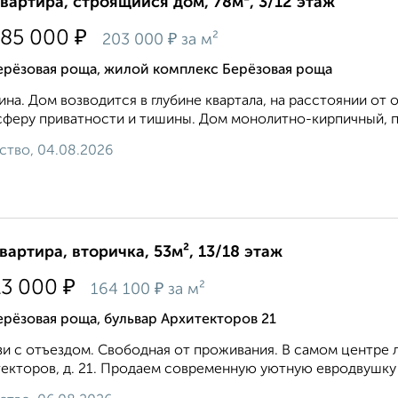
квартира, строящийся дом, 78м², 3/12 этаж
₽
785 000
₽
203 000
за м²
ерёзовая роща, жилой комплекс Берёзовая роща
на. Дом возводится в глубине квартала, на расстоянии от 
феру приватности и тишины. Дом монолитно-кирпичный, пе
ство, 04.08.2026
квартира, вторичка, 53м², 13/18 этаж
₽
13 000
₽
164 100
за м²
рёзовая роща, бульвар Архитекторов 21
зи с отъездом. Свободная от проживания. В самом центре л
екторов, д. 21. Продаем современную уютную евродвушку пл