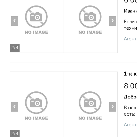
6 0
Иван
‹
›
Если 
техни
Агент
2
/4
1-к 
8 0
Добр
‹
›
В пеш
есть:
Агент
2
/4