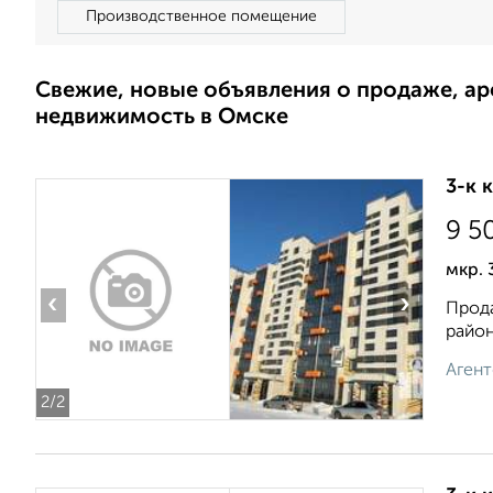
Производственное помещение
Свежие, новые объявления о продаже, а
недвижимость в Омске
3-к 
9 5
мкр. 
‹
›
Прода
район
Агент
2
/2