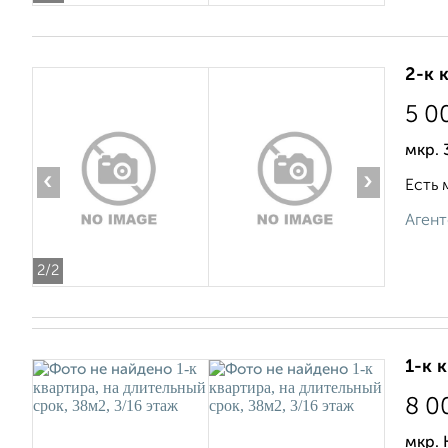
2-к 
5 0
мкр. 
‹
›
Есть 
Агент
2
/2
1-к 
8 0
мкр.