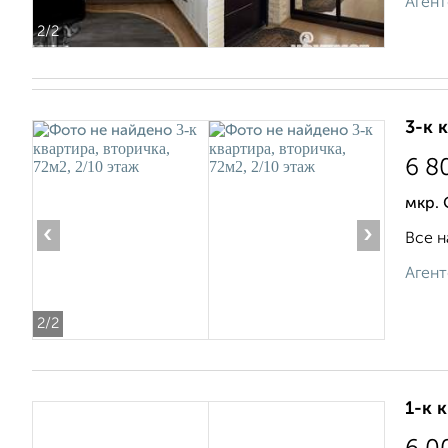
Агент
2
/2
3-к 
6 8
мкр. 
‹
›
Все н
Агент
2
/2
1-к 