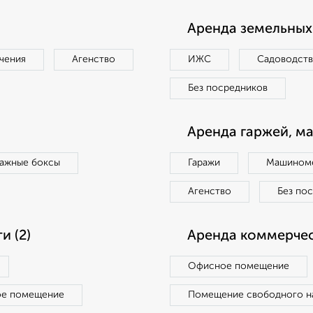
Аренда земельных 
чения
Агенство
ИЖС
Садоводст
Без посредников
Аренда гаржей, м
ражные боксы
Гаражи
Машиноме
Агенство
Без по
 (2)
Аренда коммерчес
Офисное помещение
ое помещение
Помещение свободного н