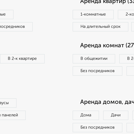
Аренда квартир (3
ные
1‑комнатные
2‑к
посредников
На длительный срок
Аренда комнат (27
В 2‑к квартире
В общежитии
В 2
Без посредников
Аренда домов, дач
аусы
п панелей
Дома
Дачи
Без посредников