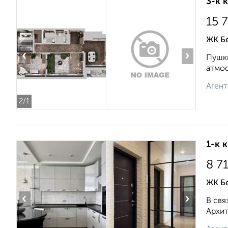
3-к 
15 
ЖК Б
‹
›
Пушки
атмос
Агент
2
/1
1-к 
8 7
ЖК Бе
‹
›
В свя
Архит