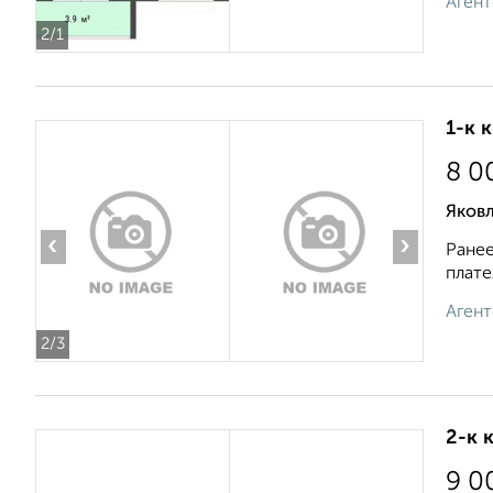
Агент
2
/1
1-к 
8 0
Яковл
‹
›
Ранее
плате
Агент
2
/3
2-к 
9 0