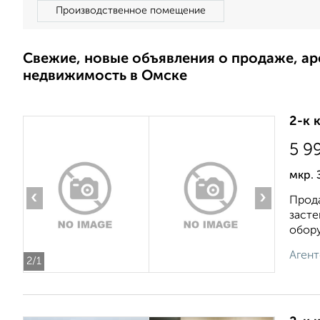
Производственное помещение
Свежие, новые объявления о продаже, а
недвижимость в Омске
2-к 
5 9
мкр. 
‹
›
Прода
засте
обору
Агент
2
/1