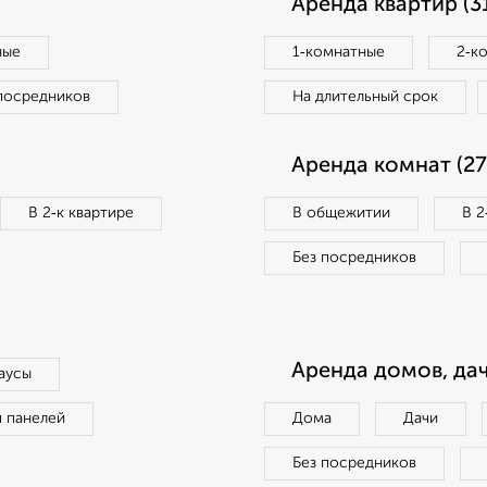
Аренда квартир (3
ные
1‑комнатные
2‑к
посредников
На длительный срок
Аренда комнат (27
В 2‑к квартире
В общежитии
В 2
Без посредников
Аренда домов, дач
аусы
п панелей
Дома
Дачи
Без посредников