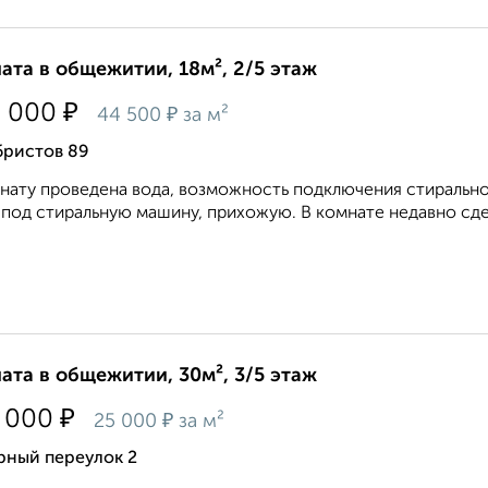
ата в общежитии, 18м², 2/5 этаж
₽
0 000
₽
44 500
за м²
бристов 89
нату проведена вода, возможность подключения стирально
под стиральную машину, прихожую. В комнате недавно сдел
ата в общежитии, 30м², 3/5 этаж
₽
 000
₽
25 000
за м²
рный переулок 2