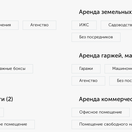
Аренда земельных 
чения
Агенство
ИЖС
Садоводст
Без посредников
Аренда гаржей, м
ражные боксы
Гаражи
Машиноме
Агенство
Без по
 (2)
Аренда коммерчес
Офисное помещение
ое помещение
Помещение свободного н