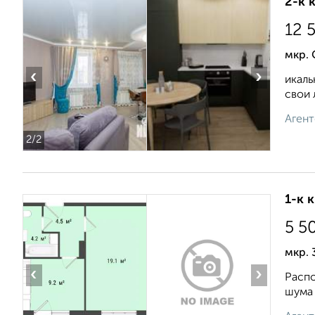
2-к 
12 
мкр. 
‹
›
икаль
свои 
Агент
2
/2
1-к 
5 5
мкр. 
‹
›
Распо
шума 