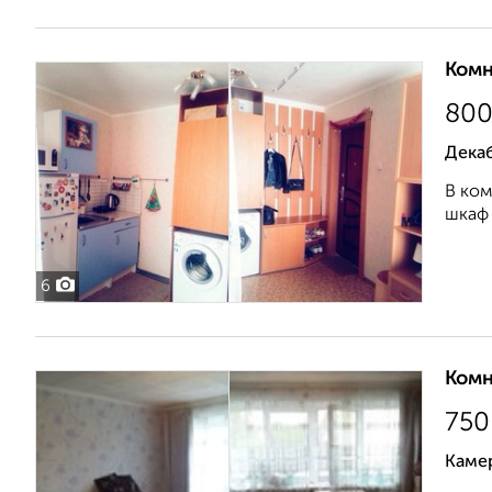
Комн
80
Дека
В ком
шкаф 
6
Комн
750
Каме