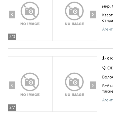
мкр. 
‹
›
Кварт
стира
Агент
2
/3
1-к 
9 0
Воло
‹
›
Всё н
также
Агент
2
/7