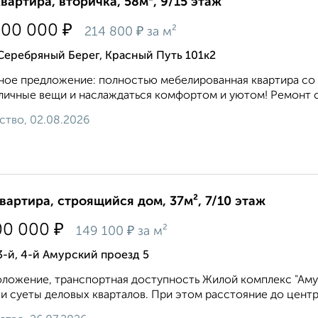
квартира, вторичка, 58м², 9/15 этаж
₽
500 000
₽
214 800
за м²
Серебряный Берег, Красный Путь 101к2
ное предложение: полностью мебелированная квартира со 
личные вещи и наслаждаться комфортом и уютом! Ремонт сдел
ство, 02.08.2026
квартира, строящийся дом, 37м², 7/10 этаж
₽
00 000
₽
149 100
за м²
3-й, 4-й Амурский проезд 5
ложение, транспортная доступность Жилой комплекс "Амур
и суеты деловых кварталов. При этом расстояние до центра в