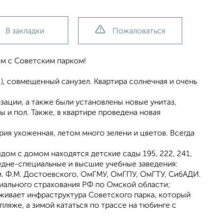
В закладки
Пожаловаться
ом с Советским парком!
м.), совмещенный санузел. Квартира солнечная и очень
зации, а также были установлены новые унитаз,
ы и пол. Также, в квартире проведена новая
я ухоженная, летом много зелени и цветов. Всегда
ом с домом находятся детские сады 195, 222, 241,
редне-специальные и высшие учебные заведения:
м. Ф.М. Достоевского, ОмГМУ, ОмГПУ, ОмГТУ, СибАДИ.
иального страхования РФ по Омской области;
уживает инфраструктура Советского парка, который
ляже, а зимой кататься по трассе на тюбинге с