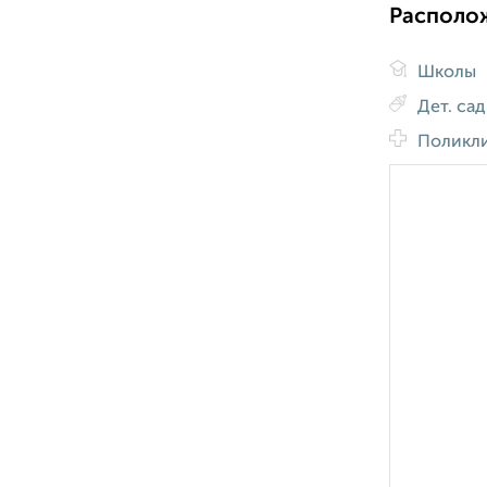
Располо
Школы
Дет. са
Поликл