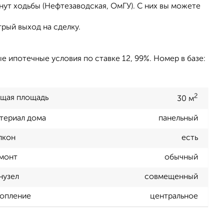
ут ходьбы (Нефтезаводская, ОмГУ). С них вы можете
рый выход на сделку.
е ипотечные условия по ставке 12, 99%. Номер в базе:
2
щая площадь
30 м
териал дома
панельный
лкон
есть
монт
обычный
нузел
совмещенный
опление
центральное