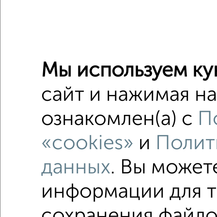
Рядом, с
Недалеко о
Мы используем ку
1‑комна
Поиск по с
сайт и нажимая на
микрора
ознакомлен(а) с
П
в малоэ
«cookies»
и
Полит
в панел
данных
. Вы может
информации для т
сохранения файлов
Однокомнатные
Двухкомнатные
Трехкомна