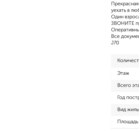
Прекрасная
уехать в лю
Один взросл
ЗВОНИТЕ пр
Оперативны
Все докумен
J70
Количест
Этаж
Всего эт
Год пост
Вид жиль
Площадь 