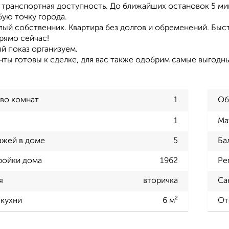
 транспортная доступность. До ближайших остановок 5 мин
бую точку города.
ый собственник. Квартира без долгов и обременений. Быст
ямо сейчас!
й показ организуем.
ты готовы к сделке, для вас также одобрим самые выгодны
во комнат
1
Об
1
Ма
ажей в доме
5
Ба
ройки дома
1962
Ре
я
вторичка
Са
кухни
6 м²
От