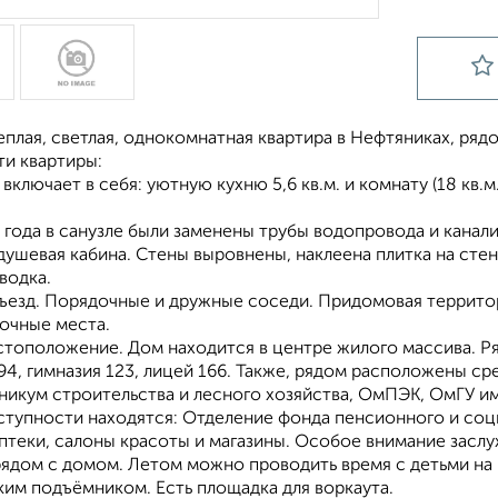
еплая, светлая, однокомнатная квартира в Нефтяниках, ряд
и квартиры:
включает в себя: уютную кухню 5,6 кв.м. и комнату (18 кв.
года в санузле были заменены трубы водопровода и канали
душевая кабина. Стены выровнены, наклеена плитка на стен
водка.
ъезд. Порядочные и дружные соседи. Придомовая территори
вочные места.
тоположение. Дом находится в центре жилого массива. Ряд
94, гимназия 123, лицей 166. Также, рядом расположены с
никум строительства и лесного хозяйства, ОмПЭК, ОмГУ и
ступности находятся: Отделение фонда пенсионного и соц
аптеки, салоны красоты и магазины. Особое внимание засл
ядом с домом. Летом можно проводить время с детьми на п
ким подъёмником. Есть площадка для воркаута.