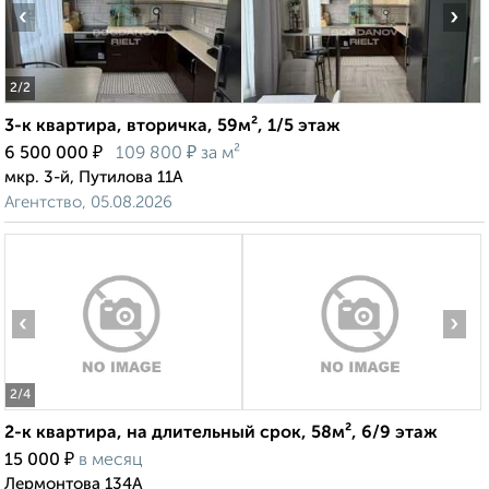
‹
›
2
/2
3-к квартира, вторичка, 59м², 1/5 этаж
₽
₽
6 500 000
109 800
за м²
мкр. 3-й, Путилова 11А
Агентство, 05.08.2026
‹
›
2
/4
2-к квартира, на длительный срок, 58м², 6/9 этаж
₽
15 000
в месяц
Лермонтова 134А