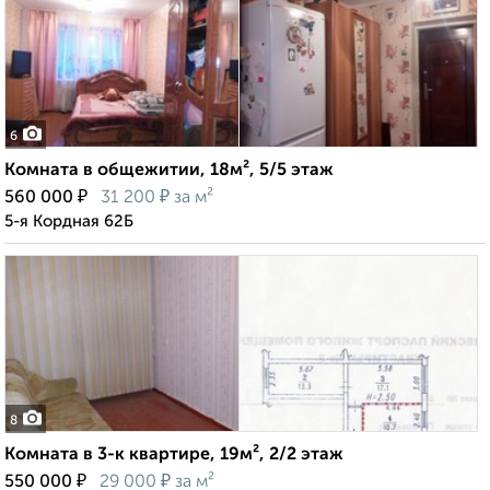
6
Комната в общежитии, 18м², 5/5 этаж
₽
₽
560 000
31 200
за м²
5-я Кордная 62Б
8
Комната в 3-к квартире, 19м², 2/2 этаж
₽
₽
550 000
29 000
за м²