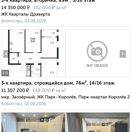
3-к квартира, вторичка, 89м², 5/16 этаж
₽
₽
14 350 000
162 000
за м²
ЖК Кварталы Драверта
Агентство, 03.08.2026
‹
›
2
/1
3-к квартира, строящийся дом, 76м², 14/16 этаж
₽
₽
11 307 200
148 000
за м²
мкр. Заозёрный, ЖК Парк- Королёв, Парк-квартал Королёв 2
Агентство, 01.08.2026