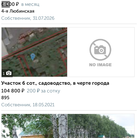
₽
6 000
в месяц
2
/4
4-я Любинская
Собственник, 31.07.2026
1
Участок 6 сот., садоводство, в черте города
₽
₽
104 800
200
за сотку
895
Собственник, 18.05.2021