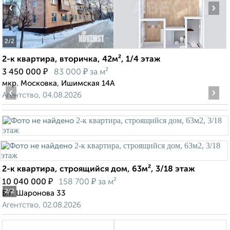
‹
›
2
/2
2-к квартира, вторичка, 42м², 1/4 этаж
₽
₽
3 450 000
83 000
за м²
мкр. Московка, Ишимская 14А
‹
›
Агентство, 04.08.2026
2-к квартира, строящийся дом, 63м², 3/18 этаж
₽
₽
10 040 000
158 700
за м²
2
/2
Б.Г. Шаронова 33
Агентство, 02.08.2026