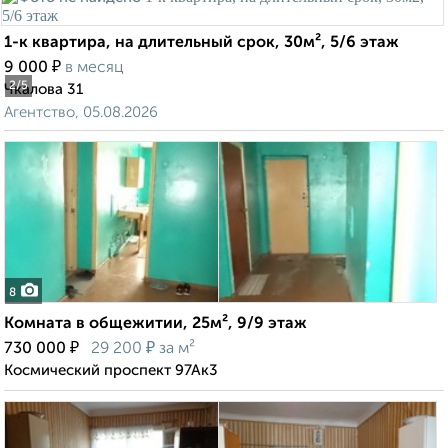
1-к квартира, на длительный срок, 30м², 5/6 этаж
₽
9 000
в месяц
2
/5
Чкалова 31
Агентство, 05.08.2026
8
Комната в общежитии, 25м², 9/9 этаж
₽
₽
730 000
29 200
за м²
Космический проспект 97Ак3