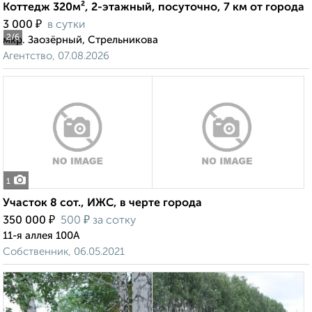
Коттедж 320м², 2-этажный, посуточно, 7 км от города
₽
3 000
в сутки
2
/6
мкр. Заозёрный, Стрельникова
Агентство, 07.08.2026
1
Участок 8 сот., ИЖС, в черте города
₽
₽
350 000
500
за сотку
11-я аллея 100А
Собственник, 06.05.2021