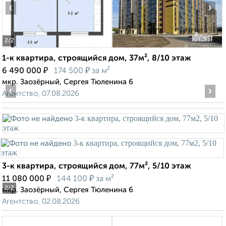
‹
›
2
/2
1-к квартира, строящийся дом, 37м², 8/10 этаж
₽
₽
6 490 000
174 500
за м²
мкр. Заозёрный, Сергея Тюленина 6
‹
›
Агентство, 07.08.2026
3-к квартира, строящийся дом, 77м², 5/10 этаж
₽
₽
11 080 000
144 100
за м²
2
/2
мкр. Заозёрный, Сергея Тюленина 6
Агентство, 02.08.2026