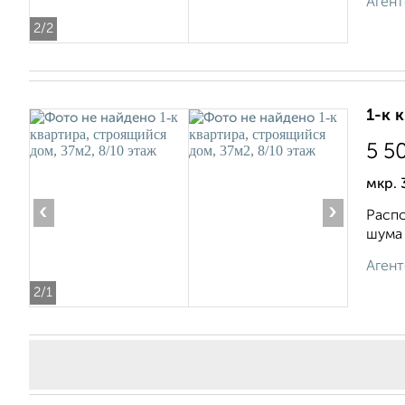
Агент
2
/2
1-к 
5 5
мкр. 
‹
›
Распо
шума 
Агент
2
/1