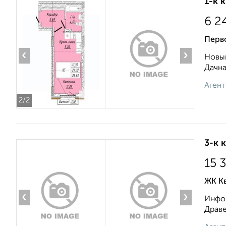
1-к 
6 2
Перво
‹
›
Новый
Дачна
Агент
2
/2
3-к 
15 
ЖК К
‹
›
Инфор
Драве