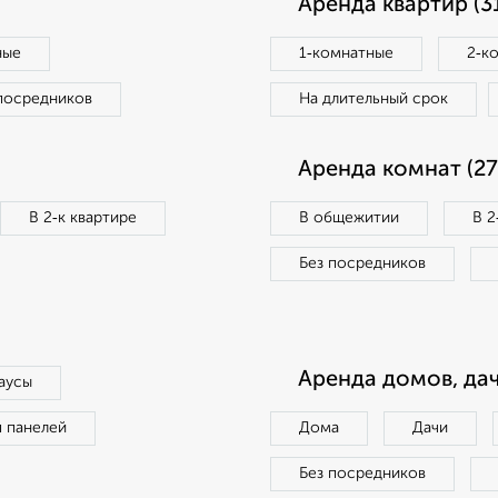
Аренда квартир (3
ные
1‑комнатные
2‑к
посредников
На длительный срок
Аренда комнат (27
В 2‑к квартире
В общежитии
В 2
Без посредников
Аренда домов, дач
аусы
п панелей
Дома
Дачи
Без посредников