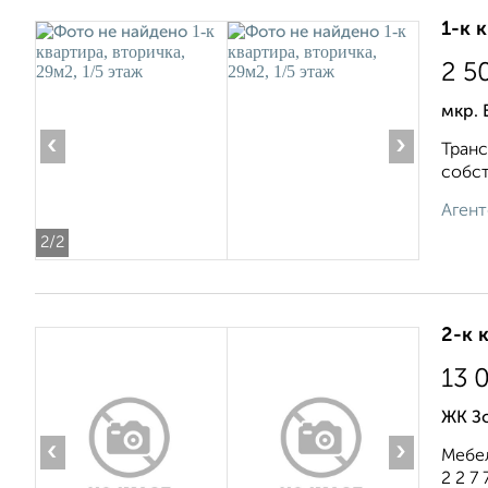
1-к 
2 5
мкр.
‹
›
Транс
собст
Агент
2
/2
2-к 
13 
ЖК Зо
‹
›
Мебел
2 2 7 7