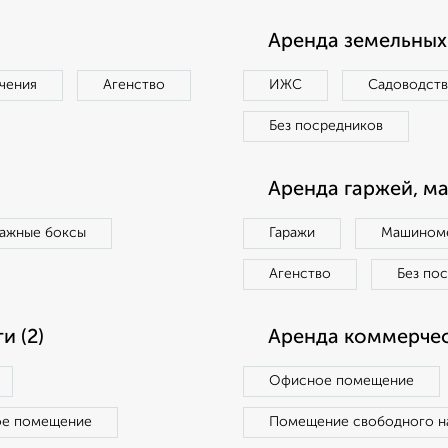
Аренда земельных 
чения
Агенство
ИЖС
Садоводст
Без посредников
Аренда гаржей, м
ражные боксы
Гаражи
Машиноме
Агенство
Без по
 (2)
Аренда коммерчес
Офисное помещение
ое помещение
Помещение свободного н