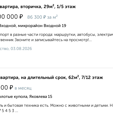
квартира, вторичка, 29м², 1/5 этаж
₽
00 000
₽
86 300
за м²
 Входной, микрорайон Входной 19
порт в разные части города: маршрутки, автобусы, электри
венник Звоните и записывайтесь на просмотр!...
ство, 03.08.2026
квартира, на длительный срок, 62м², 7/12 этаж
₽
000
в месяц
лотые купола, Яковлева 15
ь и бытовая техника есть. Можно с животными и детьми. На
 5 4 5 3 ...