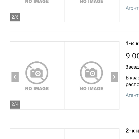
Агент
2
/6
1-к 
9 0
Звезд
‹
›
В ква
распо
Агент
2
/4
2-к 