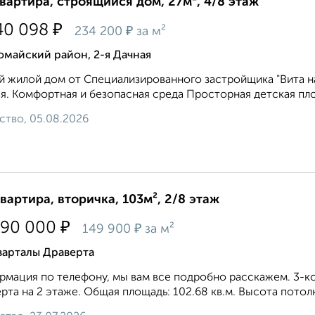
квартира, строящийся дом, 27м², 4/8 этаж
₽
40 098
₽
234 200
за м²
майский район, 2-я Дачная
 жилой дом от Специализированного застройщика "Вита на 
я. Комфортная и безопасная среда Просторная детская пло
ство, 05.08.2026
квартира, вторичка, 103м², 2/8 этаж
₽
390 000
₽
149 900
за м²
варталы Драверта
мация по телефону, мы вам все подробно расскажем. 3-ко
рта на 2 этаже. Общая площадь: 102.68 кв.м. Высота потол