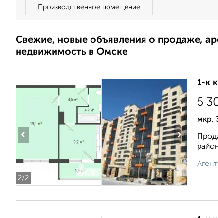
Производственное помещение
Свежие, новые объявления о продаже, а
недвижимость в Омске
1-к 
5 3
мкр. 
‹
›
Прода
район
Агент
2
/2