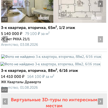
‹
›
2
/2
3-к квартира, вторичка, 65м², 1/2 этаж
₽
₽
5 140 000
79 100
за м²
‹
›
20 лет РККА 21/1
Агентство, 03.08.2026
3-к квартира, вторичка, 88м², 6/16 этаж
₽
₽
14 410 000
164 100
за м²
ЖК Кварталы Драверта
Агентство, 01.08.2026
2
/2
Виртуальные 3D-туры по интересным
‹
›
местам