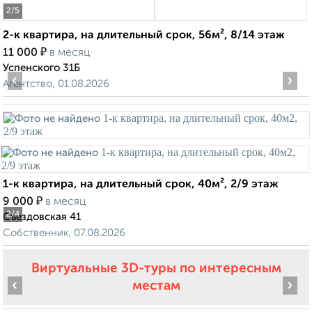
2
/5
2-к квартира, на длительный срок, 56м², 8/14 этаж
₽
11 000
в месяц
Успенского 31Б
‹
›
Агентство, 01.08.2026
1-к квартира, на длительный срок, 40м², 2/9 этаж
₽
9 000
в месяц
2
/4
Съездовская 41
Собственник, 07.08.2026
Виртуальные 3D-туры по интересным
‹
›
местам