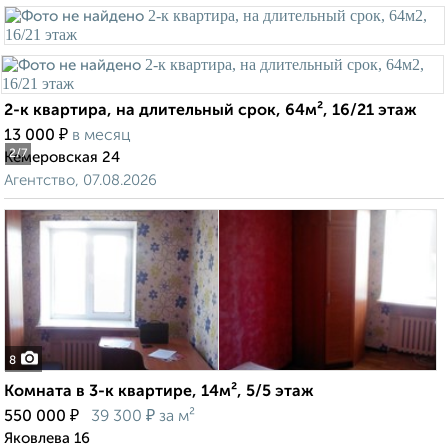
2-к квартира, на длительный срок, 64м², 16/21 этаж
₽
13 000
в месяц
2
/7
Кемеровская 24
Агентство, 07.08.2026
8
Комната в 3-к квартире, 14м², 5/5 этаж
₽
₽
550 000
39 300
за м²
Яковлева 16