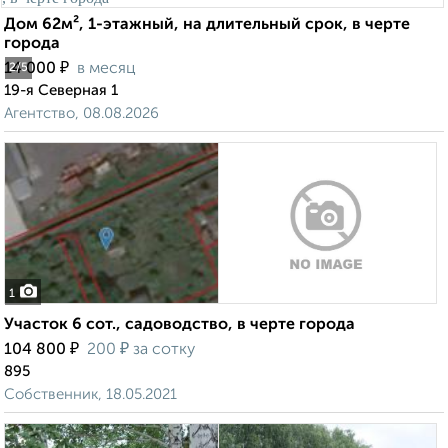
Дом 62м², 1-этажный, на длительный срок, в черте
города
₽
14 000
в месяц
2
/5
19-я Северная 1
Агентство, 08.08.2026
1
Участок 6 сот., садоводство, в черте города
₽
₽
104 800
200
за сотку
895
Собственник, 18.05.2021