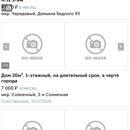
4/12 этаж
₽
4 000
в месяц
4
мкр. Чередовый, Демьяна Бедного 93
‹
›
2
/6
Дом 20м², 1-этажный, на длительный срок, в черте
города
₽
7 000
в месяц
мкр. Солнечный, 3-я Солнечная
Собственник, 31.07.2026