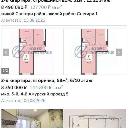
2-к квартира, строящийся дом, 62м², 11/21 этаж
₽
₽
8 496 090
137 700
за м²
жилой Снегири район, жилой район Снегири 1
Агентство, 05.08.2026
‹
›
2
/2
2-к квартира, вторичка, 58м², 6/10 этаж
₽
₽
8 350 000
144 800
за м²
мкр. 3-й, 4-й Амурский проезд 5
Агентство, 06.08.2026