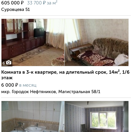
₽
₽
605 000
33 700
за м²
Суровцева 51
6
Комната в 3-к квартире, на длительный срок, 14м², 1/6
этаж
₽
6 000
в месяц
мкр. Городок Нефтяников, Магистральная 58/1