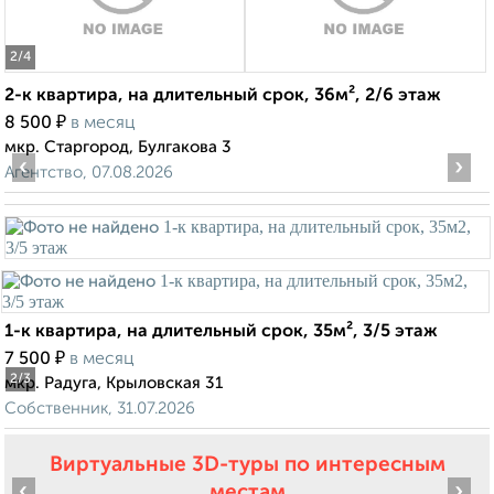
2
/4
2-к квартира, на длительный срок, 36м², 2/6 этаж
₽
8 500
в месяц
мкр. Старгород, Булгакова 3
‹
›
Агентство, 07.08.2026
1-к квартира, на длительный срок, 35м², 3/5 этаж
₽
7 500
в месяц
2
/3
мкр. Радуга, Крыловская 31
Собственник, 31.07.2026
Виртуальные 3D-туры по интересным
‹
›
местам