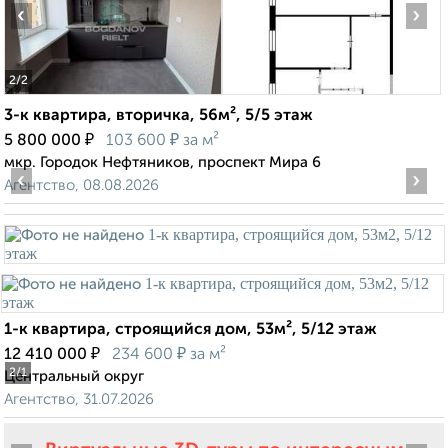
‹
›
2
/2
3-к квартира, вторичка, 56м², 5/5 этаж
₽
₽
5 800 000
103 600
за м²
мкр. Городок Нефтяников, проспект Мира 6
‹
›
Агентство, 08.08.2026
1-к квартира, строящийся дом, 53м², 5/12 этаж
₽
₽
12 410 000
234 600
за м²
2
/1
Центральный округ
Агентство, 31.07.2026