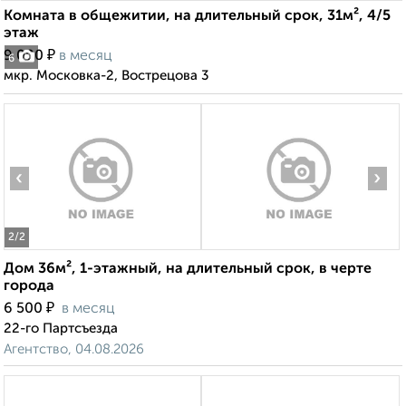
Комната в общежитии, на длительный срок, 31м², 4/5
этаж
₽
9 000
в месяц
6
мкр. Московка-2, Вострецова 3
‹
›
2
/2
Дом 36м², 1-этажный, на длительный срок, в черте
города
₽
6 500
в месяц
22-го Партсъезда
Агентство, 04.08.2026