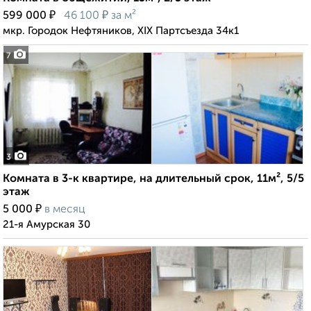
₽
₽
599 000
46 100
за м²
мкр. Городок Нефтяников, XIX Партсъезда 34к1
7
3
Комната в 3-к квартире, на длительный срок, 11м², 5/5
этаж
₽
5 000
в месяц
21-я Амурская 30