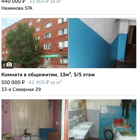
₽
₽
440 000
33 900
за м²
Нахимова 57А
8
Комната в общежитии, 13м², 5/5 этаж
₽
₽
550 000
42 400
за м²
33-я Северная 29