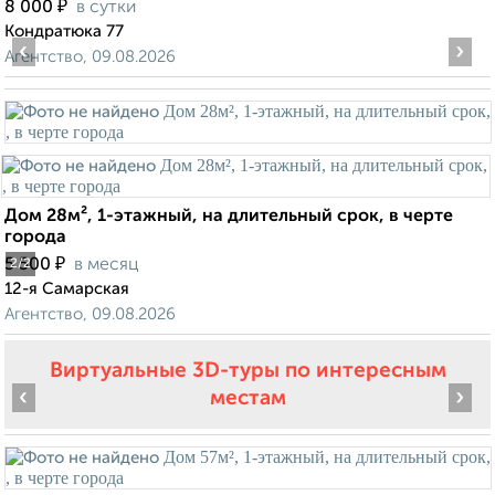
₽
8 000
в сутки
Кондратюка 77
‹
›
Агентство, 09.08.2026
Дом 28м², 1-этажный, на длительный срок, в черте
города
₽
5 500
в месяц
2
/2
12-я Самарская
Агентство, 09.08.2026
Виртуальные 3D-туры по интересным
‹
›
местам