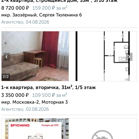
2-к квартира, строящийся дом, 55м², 5/10 этаж
₽
₽
8 720 000
159 200
за м²
мкр. Заозёрный, Сергея Тюленина 6
Агентство, 04.08.2026
‹
›
2
/2
1-к квартира, вторичка, 31м², 1/5 этаж
₽
₽
3 350 000
109 500
за м²
мкр. Московка-2, Моторная 3
Агентство, 02.08.2026