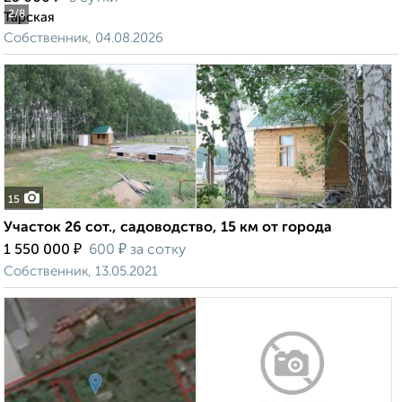
2
/8
Тарская
Собственник, 04.08.2026
15
Участок 26 сот., садоводство, 15 км от города
₽
₽
1 550 000
600
за сотку
Собственник, 13.05.2021