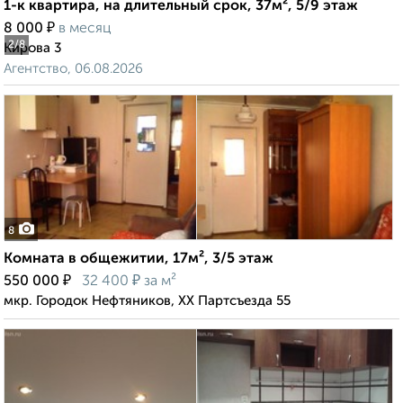
1-к квартира, на длительный срок, 37м², 5/9 этаж
₽
8 000
в месяц
2
/8
Кирова 3
Агентство, 06.08.2026
8
Комната в общежитии, 17м², 3/5 этаж
₽
₽
550 000
32 400
за м²
мкр. Городок Нефтяников, XX Партсъезда 55