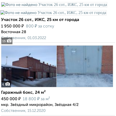
Участок 26 сот., ИЖС, 25 км от города
₽
₽
1 950 000
800
за сотку
Восточная 28
Собственник, 01.03.2022
15
6
Гаражный бокс, 24 м²
₽
₽
450 000
18 800
за м²
мкр. Звёздный микрорайон, Звёздная 4/2
Собственник, 15.12.2020