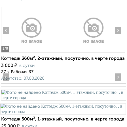
‹
›
2
/8
Коттедж 360м², 2-этажный, посуточно, в черте города
₽
3 000
в сутки
27-я Рабочая 37
‹
›
Агентство, 07.08.2026
Коттедж 500м², 1-этажный, посуточно, в черте города
₽
25 000
в сутки