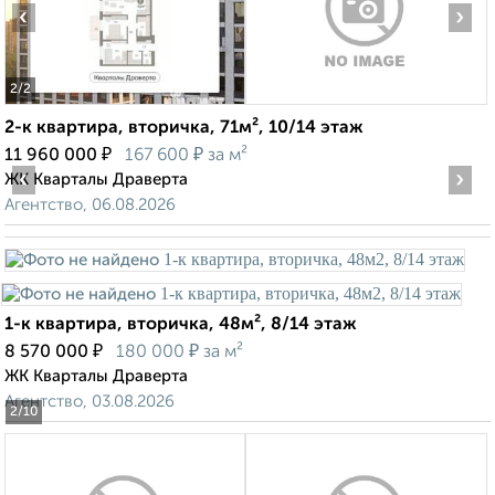
‹
›
2
/2
2-к квартира, вторичка, 71м², 10/14 этаж
₽
₽
11 960 000
167 600
за м²
‹
›
ЖК Кварталы Драверта
Агентство, 06.08.2026
1-к квартира, вторичка, 48м², 8/14 этаж
₽
₽
8 570 000
180 000
за м²
ЖК Кварталы Драверта
Агентство, 03.08.2026
2
/10