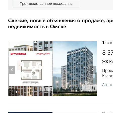
Производственное помещение
Свежие, новые объявления о продаже, а
недвижимость в Омске
1-к 
8 5
ЖК К
‹
›
Прода
Кварт
Агент
2
/10