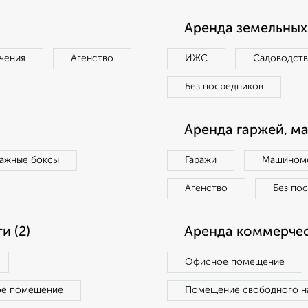
Аренда земельных 
чения
Агенство
ИЖС
Садоводст
Без посредников
Аренда гаржей, м
ражные боксы
Гаражи
Машиноме
Агенство
Без по
 (2)
Аренда коммерчес
Офисное помещение
ое помещение
Помещение свободного н