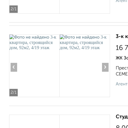
Агент
2
/1
3-к 
16 
ЖК З
‹
›
Прест
СЕМЕЙ
Агент
2
/1
Студ