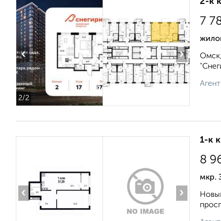
2-к 
7 7
жило
‹
›
Омск,
"Снег
Агент
2
/2
1-к 
8 9
мкр. 
‹
›
Новый
просп