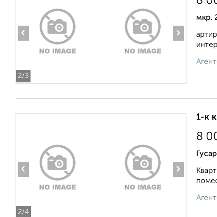
8 0
мкр. 
‹
›
артир
интер
Агент
2
/3
1-к 
8 0
Гусар
‹
›
Кварт
помес
Агент
2
/4