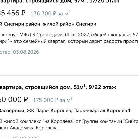
квартира, строящийся дом, 57м², 17/20 этаж
₽
85 456
₽
136 300
за м²
й Снегири район, жилой район Снегири
 корпус МЖД 3 Срок сдачи: (4 кв. 2027, общей площадью 57.1
ири" - это семейный квартал, который дарит радость просты
ство, 03.08.2026
квартира, строящийся дом, 51м², 9/22 этаж
₽
60 000
₽
175 000
за м²
Заозёрный, ЖК Парк- Королёв, Парк-квартал Королёв 1
 жилой комплекс "на Королёва" от Группы компаний "Сибгр
ект Академика Королёва....