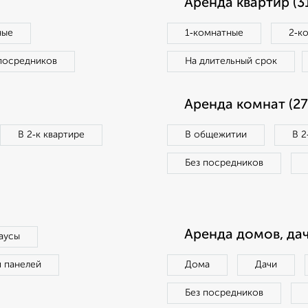
Аренда квартир (3
ные
1‑комнатные
2‑к
посредников
На длительный срок
Аренда комнат (27
В 2‑к квартире
В общежитии
В 2
Без посредников
Аренда домов, дач
аусы
п панелей
Дома
Дачи
Без посредников