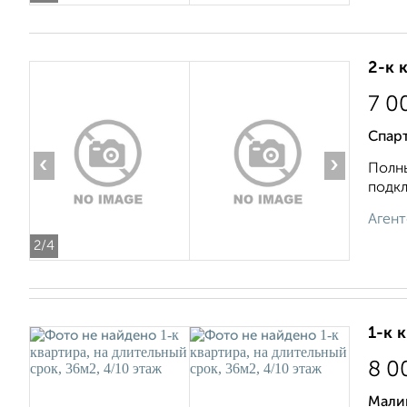
2-к 
7 0
Спарт
‹
›
Полны
подкл
Агент
2
/4
1-к 
8 0
Мали