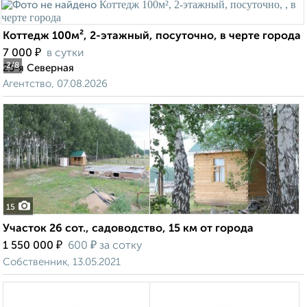
Коттедж 100м², 2-этажный, посуточно, в черте города
₽
7 000
в сутки
2
/8
25-я Северная
Агентство, 07.08.2026
15
Участок 26 сот., садоводство, 15 км от города
₽
₽
1 550 000
600
за сотку
Собственник, 13.05.2021