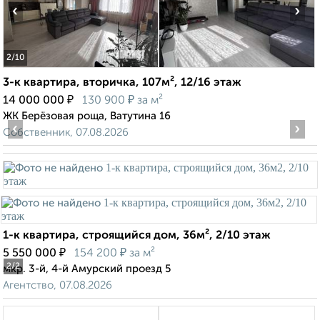
‹
›
2
/10
3-к квартира, вторичка, 107м², 12/16 этаж
₽
₽
14 000 000
130 900
за м²
ЖК Берёзовая роща, Ватутина 16
‹
›
Собственник, 07.08.2026
1-к квартира, строящийся дом, 36м², 2/10 этаж
₽
₽
5 550 000
154 200
за м²
2
/2
мкр. 3-й, 4-й Амурский проезд 5
Агентство, 07.08.2026