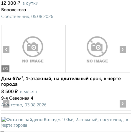
₽
12 000
в сутки
Воровского
Собственник, 05.08.2026
‹
›
2
/5
Дом 67м², 1-этажный, на длительный срок, в черте
города
₽
8 500
в месяц
9-я Северная 4
‹
›
Агентство, 03.08.2026