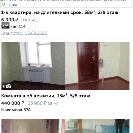
1-к квартира, на длительный срок, 38м², 2/9 этаж
₽
6 000
в месяц
2
/4
Омская 114
Агентство, 06.08.2026
8
Комната в общежитии, 13м², 5/5 этаж
₽
₽
440 000
33 900
за м²
Нахимова 57А