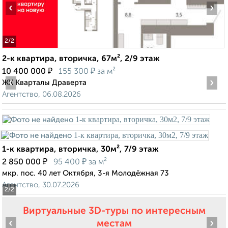
‹
›
2
/2
2-к квартира, вторичка, 67м², 2/9 этаж
₽
₽
10 400 000
155 300
за м²
‹
›
ЖК Кварталы Драверта
Агентство, 06.08.2026
1-к квартира, вторичка, 30м², 7/9 этаж
₽
₽
2 850 000
95 400
за м²
мкр. пос. 40 лет Октября, 3-я Молодёжная 73
Агентство, 30.07.2026
2
/2
Виртуальные 3D-туры по интересным
‹
›
местам