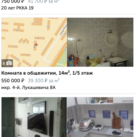
₽
₽
750 000
41 700
за м²
20 лет РККА 19
8
Комната в общежитии, 14м², 1/5 этаж
₽
₽
550 000
39 300
за м²
мкр. 4-й, Лукашевича 8А