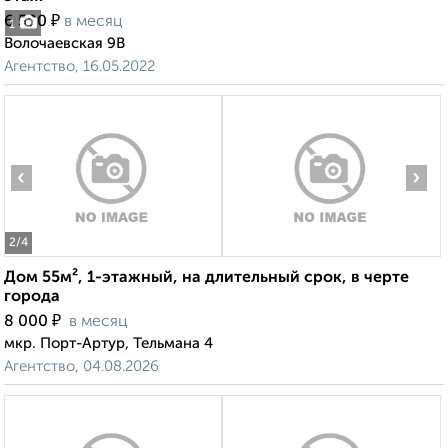
₽
6 500
в месяц
1
Волочаевская 9В
Агентство, 16.05.2022
‹
›
2
/4
Дом 55м², 1-этажный, на длительный срок, в черте
города
₽
8 000
в месяц
мкр. Порт-Артур, Тельмана 4
Агентство, 04.08.2026