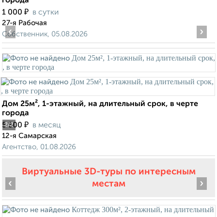
города
₽
1 000
в сутки
27-я Рабочая
‹
›
Собственник, 05.08.2026
Дом 25м², 1-этажный, на длительный срок, в черте
города
₽
5 500
в месяц
2
/2
12-я Самарская
Агентство, 01.08.2026
Виртуальные 3D-туры по интересным
‹
›
местам