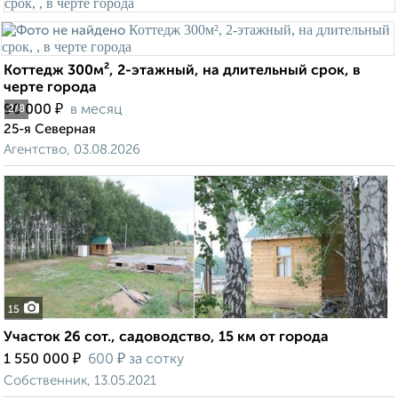
Коттедж 300м², 2-этажный, на длительный срок, в
черте города
₽
90 000
в месяц
2
/8
25-я Северная
Агентство, 03.08.2026
15
Участок 26 сот., садоводство, 15 км от города
₽
₽
1 550 000
600
за сотку
Собственник, 13.05.2021