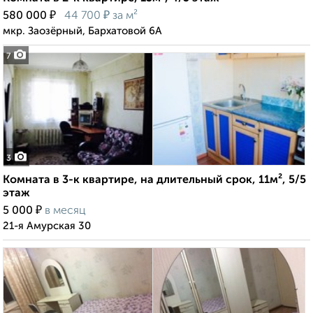
₽
₽
580 000
44 700
за м²
мкр. Заозёрный, Бархатовой 6А
7
3
Комната в 3-к квартире, на длительный срок, 11м², 5/5
этаж
₽
5 000
в месяц
21-я Амурская 30