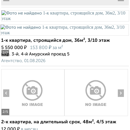
1-к квартира, строящийся дом, 36м², 3/10 этаж
₽
₽
5 550 000
153 800
за м²
2
/7
мкр. 3-й, 4-й Амурский проезд 5
Агентство, 01.08.2026
‹
›
2
/5
2-к квартира, на длительный срок, 48м², 4/5 этаж
₽
12 000
в месяц