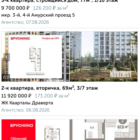
3-к квартира, строящийся дом, 77м², 1/10 этаж
₽
₽
9 700 000
126 200
за м²
мкр. 3-й, 4-й Амурский проезд 5
Агентство, 07.08.2026
‹
›
2
/2
2-к квартира, вторичка, 69м², 3/7 этаж
₽
₽
11 920 000
173 200
за м²
ЖК Кварталы Драверта
Агентство, 06.08.2026