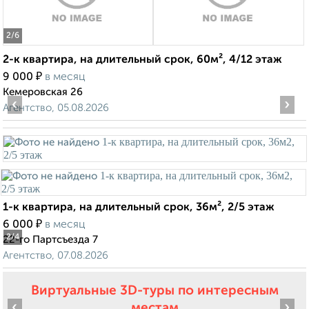
2
/6
2-к квартира, на длительный срок, 60м², 4/12 этаж
₽
9 000
в месяц
Кемеровская 26
‹
›
Агентство, 05.08.2026
1-к квартира, на длительный срок, 36м², 2/5 этаж
₽
6 000
в месяц
2
/4
22-го Партсъезда 7
Агентство, 07.08.2026
Виртуальные 3D-туры по интересным
‹
›
местам