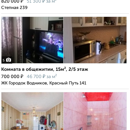
₽
₽
820 000
51 300
за м²
Степная 239
5
Комната в общежитии, 15м², 2/5 этаж
₽
₽
700 000
46 700
за м²
ЖК Городок Водников, Красный Путь 141