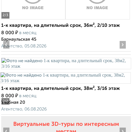
2
/3
1-к квартира, на длительный срок, 36м², 2/10 этаж
₽
8 000
в месяц
Барнаульская 45
‹
›
Агентство, 05.08.2026
1-к квартира, на длительный срок, 38м², 3/16 этаж
₽
8 000
в месяц
2
/2
Учебная 20
Агентство, 06.08.2026
Виртуальные 3D-туры по интересным
‹
›
местам