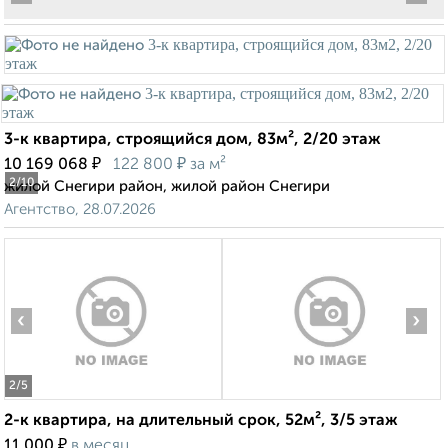
3-к квартира, строящийся дом, 83м², 2/20 этаж
₽
₽
10 169 068
122 800
за м²
2
/10
жилой Снегири район, жилой район Снегири
Агентство, 28.07.2026
‹
›
2
/5
2-к квартира, на длительный срок, 52м², 3/5 этаж
₽
11 000
в месяц