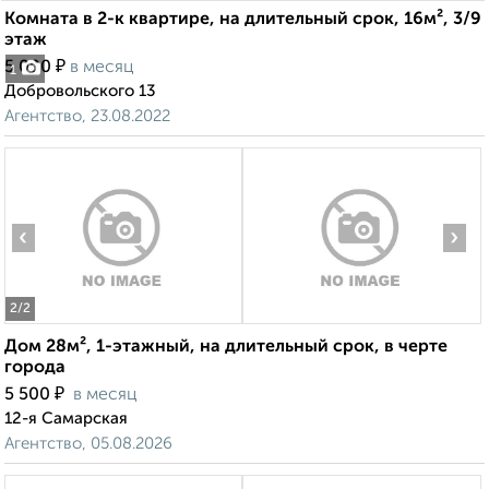
Комната в 2-к квартире, на длительный срок, 16м², 3/9
этаж
₽
5 000
в месяц
1
Добровольского 13
Агентство, 23.08.2022
‹
›
2
/2
Дом 28м², 1-этажный, на длительный срок, в черте
города
₽
5 500
в месяц
12-я Самарская
Агентство, 05.08.2026