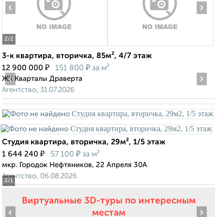
‹
›
2
/2
3-к квартира, вторичка, 85м², 4/7 этаж
₽
₽
12 900 000
151 800
за м²
‹
›
ЖК Кварталы Драверта
Агентство, 31.07.2026
Студия квартира, вторичка, 29м², 1/5 этаж
₽
₽
1 644 240
57 100
за м²
мкр. Городок Нефтяников, 22 Апреля 30А
Агентство, 06.08.2026
2
/1
Виртуальные 3D-туры по интересным
‹
›
местам