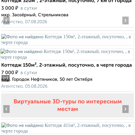
Коттедж 320м², 2-этажный, посуточно, 7 км от города
₽
3 000
в сутки
мкр. Заозёрный, Стрельникова
‹
›
Агентство, 07.08.2026
Коттедж 150м², 2-этажный, посуточно, в черте города
₽
7 000
в сутки
2
/3
мкр. Городок Нефтяников, 50 лет Октября
Агентство, 05.08.2026
Виртуальные 3D-туры по интересным
‹
›
местам