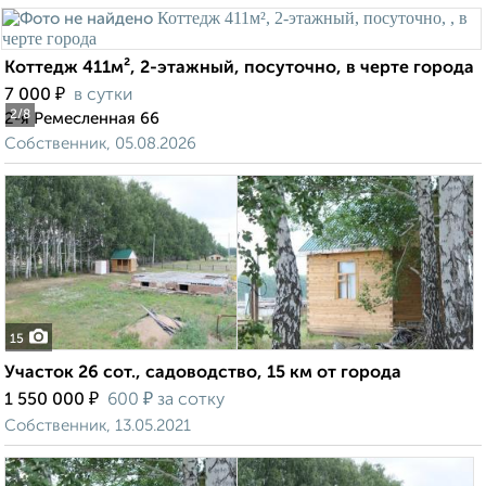
Коттедж 411м², 2-этажный, посуточно, в черте города
₽
7 000
в сутки
2
/8
2-я Ремесленная 66
Собственник, 05.08.2026
15
Участок 26 сот., садоводство, 15 км от города
₽
₽
1 550 000
600
за сотку
Собственник, 13.05.2021