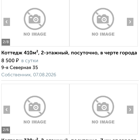
‹
›
2
/8
Коттедж 410м², 2-этажный, посуточно, в черте города
₽
8 500
в сутки
9-я Северная 35
Собственник, 07.08.2026
‹
›
2
/6