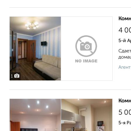
Комн
4 0
5-й 
Сдает
домаш
Агент
1
Комн
5 0
5-я Р