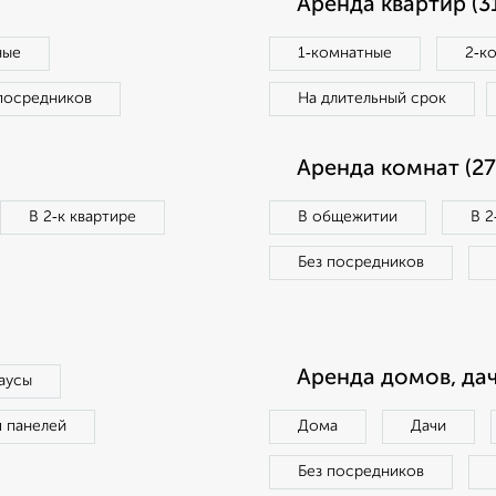
Аренда квартир (3
ные
1‑комнатные
2‑к
посредников
На длительный срок
Аренда комнат (27
В 2‑к квартире
В общежитии
В 2
Без посредников
Аренда домов, дач
аусы
п панелей
Дома
Дачи
Без посредников