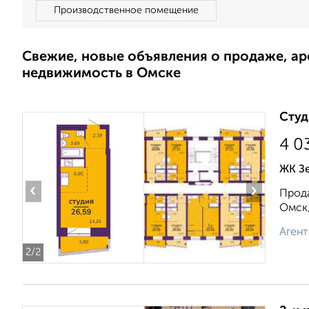
Производственное помещение
Свежие, новые объявления о продаже, а
недвижимость в Омске
Студ
4 0
ЖК З
‹
›
Прода
Омск,
Агент
2
/2