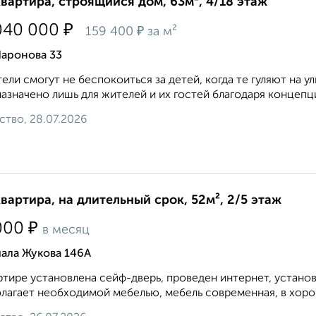
квартира, строящийся дом, 63м², 4/18 этаж
₽
040 000
₽
159 400
за м²
Шаронова 33
ели смогут не беспокоиться за детей, когда те гуляют на у
азначено лишь для жителей и их гостей благодаря концепци
ство, 28.07.2026
квартира, на длительный срок, 52м², 2/5 этаж
₽
000
в месяц
ала Жукова 146А
ртире установлена сейф-дверь, проведен интернет, устано
лагает необходимой мебелью, мебель современная, в хоро