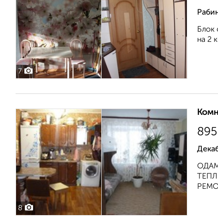
Раби
Блок 
на 2 
7
Комн
895
Дека
ОДАМ
ТЕПЛ
РЕМО
8