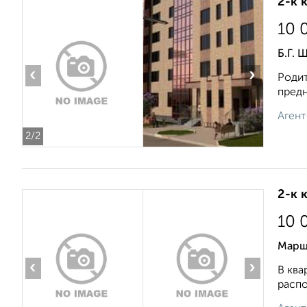
2-к 
10 
Б.Г. 
‹
›
Родит
предн
Агент
2
/2
2-к 
10 
Марш
‹
›
В ква
распо