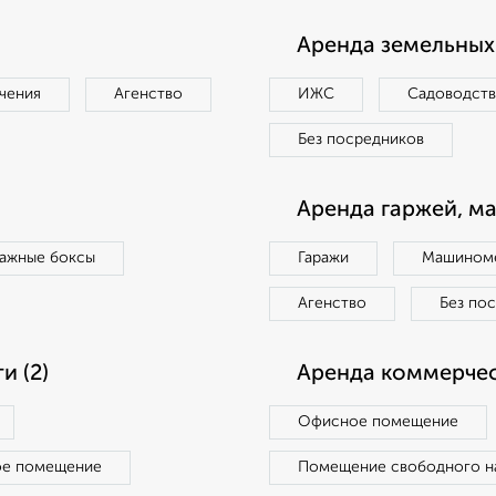
Аренда земельных 
чения
Агенство
ИЖС
Садоводст
Без посредников
Аренда гаржей, м
ражные боксы
Гаражи
Машиноме
Агенство
Без по
 (2)
Аренда коммерчес
Офисное помещение
ое помещение
Помещение свободного н