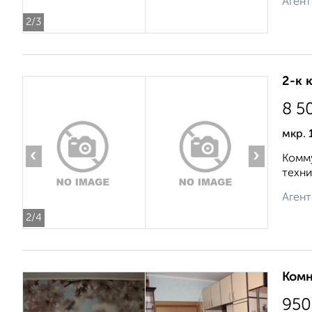
Агент
2
/3
2-к 
8 5
мкр. 
‹
›
Комму
техни
Агент
2
/4
Комн
950