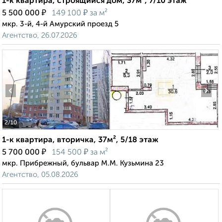
1-к квартира, строящийся дом, 37м², 7/10 этаж
₽
₽
5 500 000
149 100
за м²
мкр. 3-й, 4-й Амурский проезд 5
Агентство, 26.07.2026
‹
›
2
/10
1-к квартира, вторичка, 37м², 5/18 этаж
₽
₽
5 700 000
154 500
за м²
мкр. Прибрежный, бульвар М.М. Кузьмина 23
Агентство, 05.08.2026