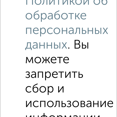
Политикой об
обработке
персональных
данных
. Вы
можете
запретить
сбор и
Рядом, с меньшей ценой
использование
Недалеко от ЖК Кварталы Драверта с ценой ниже