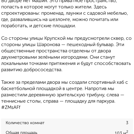
Во дворе нет машин. Это приватное пространство,
попасть в которое могут только жители. Здесь
спроектированы: променад, лаунжи с садовой мебелью,
где, развалившись на шезлонге, можно почитать или
поработать, и детские площадки.
Со стороны улицы Крупской мы предусмотрели сквер, со
стороны улицы Шаронова — пешеходный бульвар. Эти
общественные пространства отделены от двора
двухметровыми зелёными изгородями. Они станут
локальными точками притяжения и будут способствовать
развитию добрососедства.
Также за пределами двора мы создали спортивный хаб с
баскетбольной площадкой в центре. Напротив мы
разместили деревянную зрительскую трибуну, слева —
теннисные столы, справа — площадку для паркура.
#ZMsAFf
Количество комнат
3
2
Общая площадь
103 м