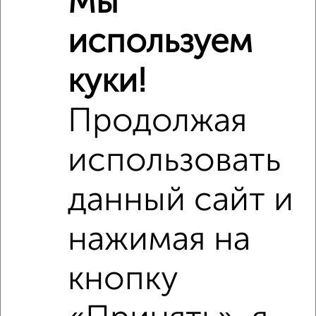
Мы
Дет. сады
Банкоматы
Торг. центры
Поликлиники
Фитнес
Кафе
используем
куки!
Продолжая
использовать
данный сайт и
нажимая на
кнопку