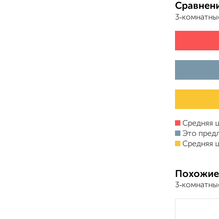
Сравнени
3‑комнатны
Средняя ц
Это пред
Средняя ц
Похожие
3‑комнатны