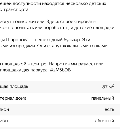
пешей доступности находятся несколько детских
о транспорта.
могут только жители. Здесь спроектированы:
можно почитать или поработать, и детские площадки.
ицы Шаронова — пешеходный бульвар. Эти
ыми изгородями. Они станут локальными точками
й площадкой в центре. Напротив мы разместили
 площадку для паркура. #zM5bDB
2
щая площадь
87 м
териал дома
панельный
лкон
есть
монт
обычный