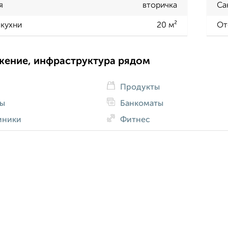
я
вторичка
Са
кухни
20 м²
От
жение, инфраструктура рядом
Продукты
ды
Банкоматы
иники
Фитнес