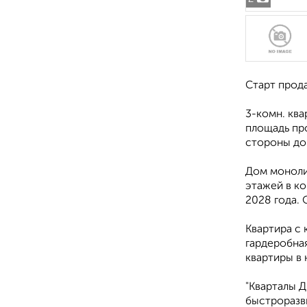
Старт прод
3-комн. ква
площадь про
стороны дом
Дом моноли
этажей в ко
2028 года. 
Квартира с 
гардеробная
квартиры в 
"Кварталы 
быстроразв