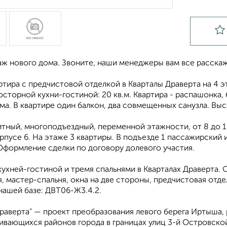
аж нового дома. Звоните, наши менеджеры вам все расскаж
ртира с предчистовой отделкой в Кварталы Драверта на 4 эта
сторной кухни-гостиной: 20 кв.м. Квартира - распашонка, 
а. В квартире один балкон, два совмещенных санузла. Выс
тный, многоподъездный, переменной этажности, от 8 до 16
рпусе 6. На этаже 3 квартиры. В подъезде 1 пассажирский и
Оформление сделки по договору долевого участия.
кухней-гостиной и тремя спальнями в Кварталах Драверта. 
, мастер-спальня, окна на две стороны, предчистовая отде
нашей базе: ДВТ06-Ж3.4.2.
Драверта" — проект преобразования левого берега Иртыша,
ивающихся районов города в границах улиц 3-й Островской