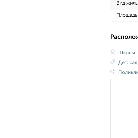
Вид жиль
Площадь 
Располо
Школы
Дет. са
Поликл