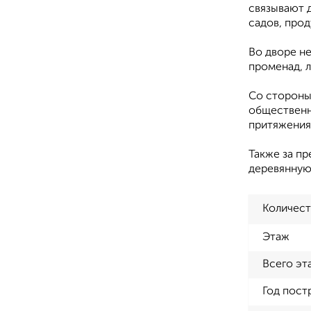
связывают 
садов, прод
Во дворе не
променад, л
Со стороны
общественн
притяжения
Также за п
деревянную
Количест
Этаж
Всего эт
Год пост