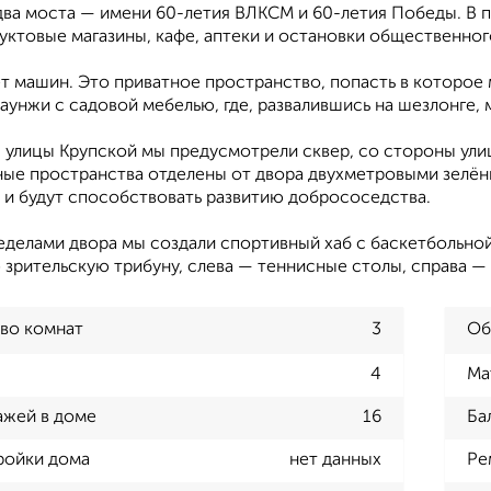
два моста — имени 60-летия ВЛКСМ и 60-летия Победы. В 
уктовые магазины, кафе, аптеки и остановки общественног
т машин. Это приватное пространство, попасть в которое 
аунжи с садовой мебелью, где, развалившись на шезлонге, 
 улицы Крупской мы предусмотрели сквер, со стороны ул
ые пространства отделены от двора двухметровыми зелён
 и будут способствовать развитию добрососедства.
ределами двора мы создали спортивный хаб с баскетбольно
 зрительскую трибуну, слева — теннисные столы, справа —
во комнат
3
Об
4
Ма
ажей в доме
16
Ба
ройки дома
нет данных
Ре