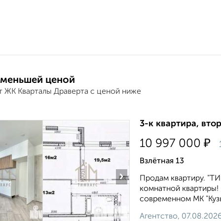
 меньшей ценой
т ЖК Кварталы Драверта с ценой ниже
3-к квартира, вто
₽
10 997 000
Взлётная 13
›
Продам квартиру. "Т
комнатной квартиры! 
современном МК "Кузь
Агентство, 07.08.202