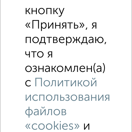
Похожие предложения рядом
кнопку
2‑комнатные квартиры недалеко от Гусарова 113
«Принять», я
подтверждаю,
что я
ознакомлен(а)
с
Политикой
использования
файлов
«cookies»
и