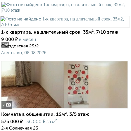
1-к квартира, на длительный срок, 35м², 7/10 этаж
₽
9 000
в месяц
2
/6
Съездовская 29/2
Агентство, 08.08.2026
7
Комната в общежитии, 16м², 3/5 этаж
₽
₽
575 000
36 000
за м²
2-я Солнечная 23