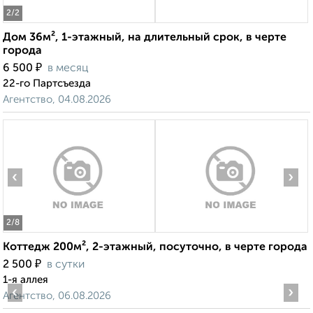
2
/2
Дом 36м², 1-этажный, на длительный срок, в черте
города
₽
6 500
в месяц
22-го Партсъезда
Агентство, 04.08.2026
‹
›
2
/8
Коттедж 200м², 2-этажный, посуточно, в черте города
₽
2 500
в сутки
1-я аллея
‹
›
Агентство, 06.08.2026