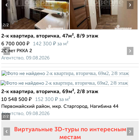
‹
›
2
/2
2-к квартира, вторичка, 47м², 8/9 этаж
₽
₽
6 700 000
142 300
за м²
‹
›
20 лет РККА 2
Агентство, 09.08.2026
2-к квартира, вторичка, 69м², 2/8 этаж
₽
₽
10 548 500
152 300
за м²
Первомайский район, мкр. Старгород, Нагибина 44
Агентство, 09.08.2026
2
/2
Виртуальные 3D-туры по интересным
‹
›
местам