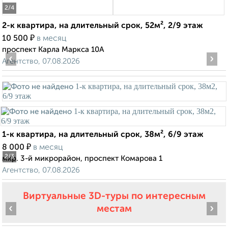
2
/4
2-к квартира, на длительный срок, 52м², 2/9 этаж
₽
10 500
в месяц
проспект Карла Маркса 10А
‹
›
Агентство, 07.08.2026
1-к квартира, на длительный срок, 38м², 6/9 этаж
₽
8 000
в месяц
2
/3
мкр. 3-й микрорайон, проспект Комарова 1
Агентство, 07.08.2026
Виртуальные 3D-туры по интересным
‹
›
местам