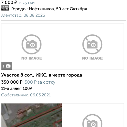
₽
7 000
в сутки
2
/3
мкр. Городок Нефтяников, 50 лет Октября
Агентство, 08.08.2026
1
Участок 8 сот., ИЖС, в черте города
₽
₽
350 000
500
за сотку
11-я аллея 100А
Собственник, 06.05.2021