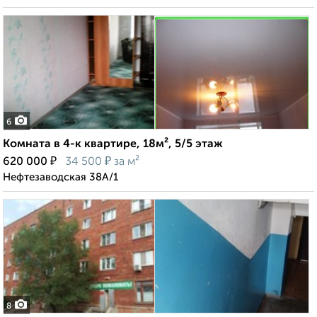
6
Комната в 4-к квартире, 18м², 5/5 этаж
₽
₽
620 000
34 500
за м²
Нефтезаводская 38А/1
8