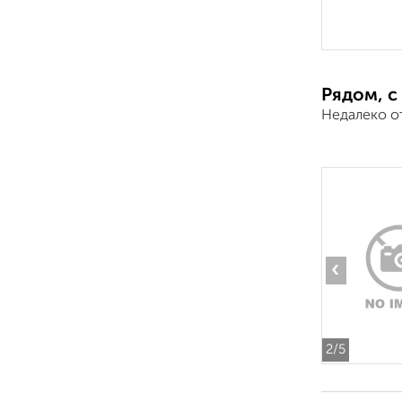
Рядом, с
Недалеко о
‹
2
/5