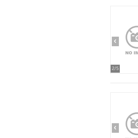
‹
2
/5
‹