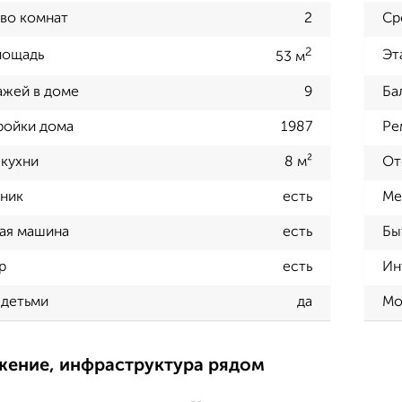
во комнат
2
Ср
2
лощадь
Эт
53 м
ажей в доме
9
Ба
ройки дома
1987
Ре
кухни
8 м²
От
ник
есть
Ме
ая машина
есть
Бы
р
есть
Ин
 детьми
да
Мо
жение, инфраструктура рядом