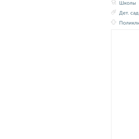
Школы
Дет. са
Поликл