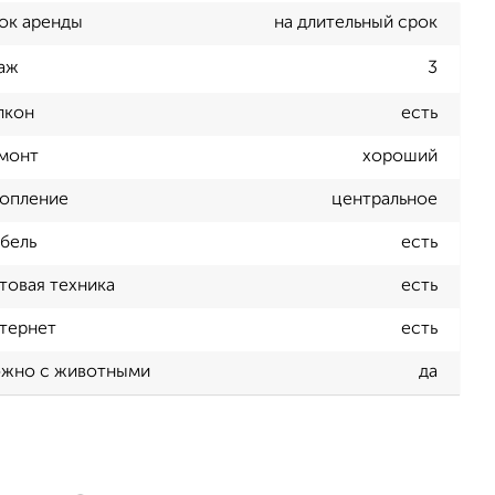
ок аренды
на длительный срок
аж
3
лкон
есть
монт
хороший
опление
центральное
бель
есть
товая техника
есть
тернет
есть
жно с животными
да