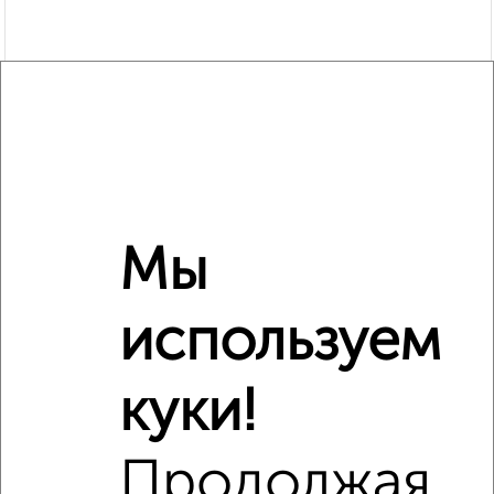
Мы
Рядом, с меньшей ценой
используем
Недалеко от Тарская 22 с ценой ниже
куки!
Продолжая
‹
›