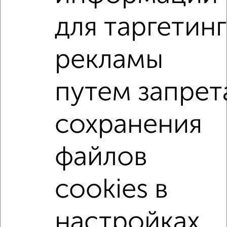
Госпитальная 19А
Агентство, 07.08.2026
для таргетинг
1-к квартиры
рекламы
Поиск по схожим параметрам:
путем запрет
на улице Тарская
С холодильником
С мебелью
Со стиральной машиной
С бытовой техникой
сохранения
С телевизором
С телефоном
С интернетом
Можно с ребенком
Можно с животными
файлов
с хорошим ремонтом
не первый этаж
не последний этаж
с балконом
cookies в
с центральным отоплением
Цена до 12 000 в мес.
площадью до 40 м²
Срочная аренда
настройках