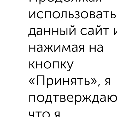
использовать
2
/4
1-к квартира, на длительный срок, 33м², 3/9 этаж
данный сайт 
₽
9 000
в месяц
Волочаевская 17
Агентство, 09.08.2026
нажимая на
кнопку
‹
›
«Принять», я
2
/4
подтверждаю
1-к квартира, на длительный срок, 34м², 5/11 этаж
₽
9 000
в месяц
Красный Путь 18
что я
Агентство, 09.08.2026