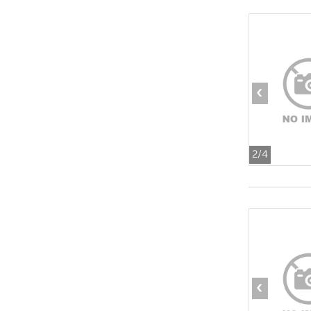
‹
2
/4
‹