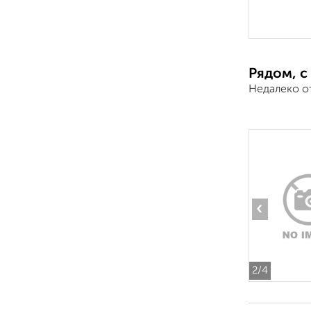
Рядом, с
Недалеко о
‹
2
/4