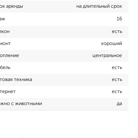
ок аренды
на длительный срок
аж
16
лкон
есть
монт
хороший
опление
центральное
бель
есть
товая техника
есть
тернет
есть
жно с животными
да