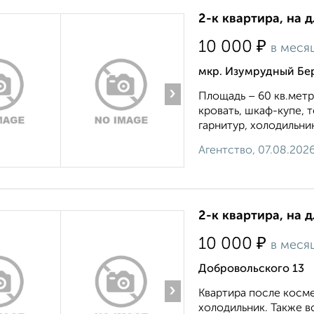
2-к квартира, на 
₽
10 000
в меся
мкр. Изумрудный Бер
›
Площадь – 60 кв.метр
кровать, шкаф-купе, 
гарнитур, холодильни
Агентство, 07.08.202
2-к квартира, на 
₽
10 000
в меся
Добровольского 13
›
Квартира после косме
холодильник. Также в