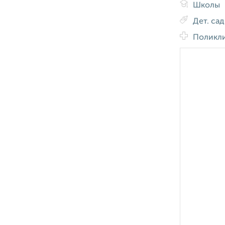
Школы
Дет. са
Поликл