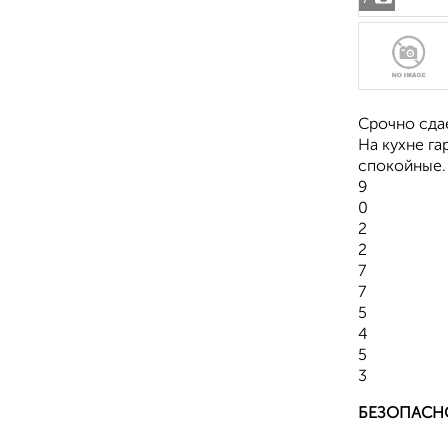
Срочно сда
На кухне га
спокойные. 
9
0
2
2
7
7
5
4
5
3
БЕЗОПАСН