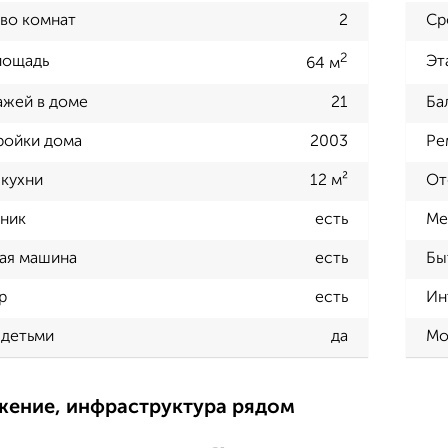
во комнат
2
Ср
2
лощадь
Эт
64 м
ажей в доме
21
Ба
ройки дома
2003
Ре
кухни
12 м²
От
ник
есть
Ме
ая машина
есть
Бы
р
есть
Ин
 детьми
да
Мо
жение, инфраструктура рядом