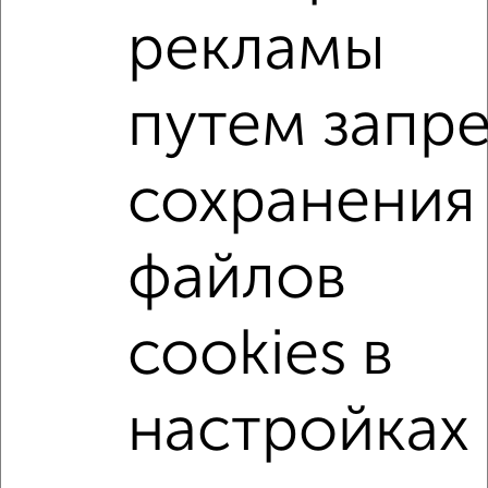
мкр. Заозёрный, Сергея Тюленина 6
рекламы
Агентство, 09.08.2026
путем запр
2-к квартиры
Поиск по схожим параметрам:
сохранения
микрорайон Заозёрный
на улице микрорайон Сады Наука
на первом этаже
файлов
не последний этаж
с балконом
с центральным отоплением
в строящихся домах
cookies в
в новостройках
в панельном доме
с раздельным санузлом
площадью до 60 м²
настройках
С гаражом