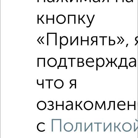
кнопку
2
/2
2-к квартира, строящийся дом, 55м², 3/10 этаж
₽
₽
8 720 000
159 200
за м²
«Принять», 
мкр. Заозёрный, Сергея Тюленина 6
Агентство, 09.08.2026
подтвержда
что я
‹
›
ознакомлен(
2
/6
2-к квартира, строящийся дом, 55м², 3/10 этаж
₽
₽
8 720 000
158 300
за м²
с
Политико
мкр. Заозёрный, Сергея Тюленина 6
Агентство, 09.08.2026