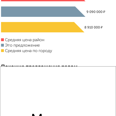
₽
9 090 000
₽
8 910 000
Средняя цена район
Это предложение
Средняя цена по городу
Похожие предложения рядом
2‑комнатные квартиры недалеко от микрорайон Сады
Наука с1