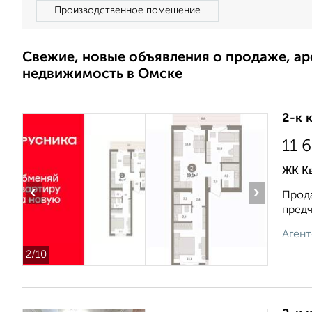
Производственное помещение
Свежие, новые объявления о продаже, а
недвижимость в Омске
2-к 
11 
ЖК К
‹
›
Прода
предч
Агент
2
/10