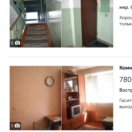
мкр. 
Хорош
тольк
6
Комн
780
Вост
Гасит
выход
5