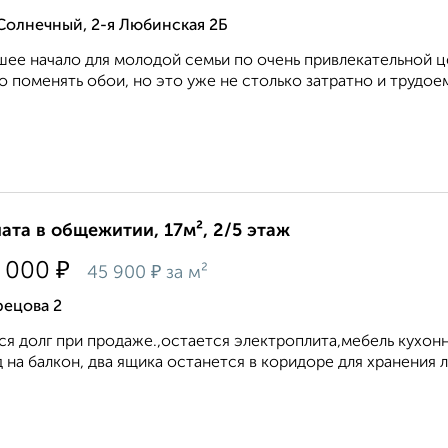
Солнечный, 2-я Любинская 2Б
ее начало для молодой семьи по очень привлекательной ц
о поменять обои, но это уже не столько затратно и трудоем
ата в общежитии, 17м², 2/5 этаж
₽
 000
₽
45 900
за м²
рецова 2
ся долг при продаже.,остается электроплита,мебель кухонн
 на балкон, два ящика останется в коридоре для хранения л