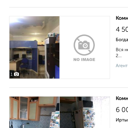
Комн
4 5
Богд
Вся н
2...
Агент
1
Комн
6 0
Ирты