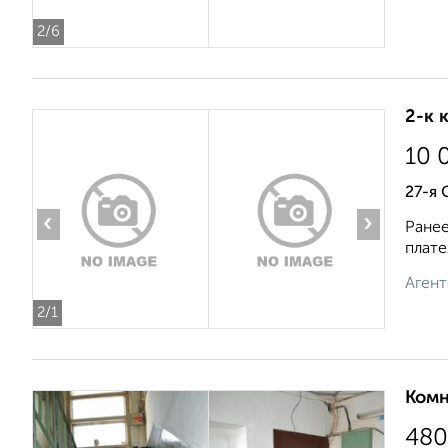
2
/6
2-к 
10 
27-я 
‹
›
Ранее
плате
Агент
2
/1
Комн
480