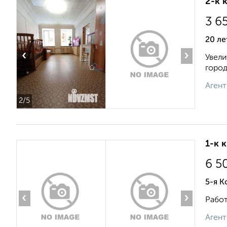
2-к 
3 6
20 ле
‹
›
Увели
город
Агент
2
/5
1-к 
6 5
5-я К
‹
›
Работ
Агент