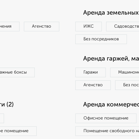
Аренда земельных 
чения
Агенство
ИЖС
Садоводст
Без посредников
Аренда гаржей, м
ражные боксы
Гаражи
Машиноме
Агенство
Без по
 (2)
Аренда коммерчес
Офисное помещение
ое помещение
Помещение свободного н