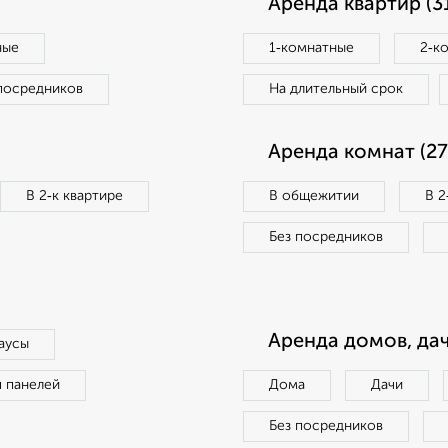
Аренда квартир (3
ные
1‑комнатные
2‑к
посредников
На длительный срок
Аренда комнат (27
В 2‑к квартире
В общежитии
В 2
Без посредников
Аренда домов, дач
аусы
п панелей
Дома
Дачи
Без посредников