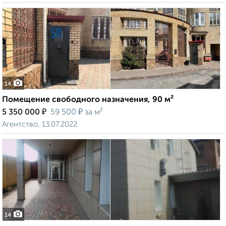
14
Помещение свободного назначения, 90 м²
₽
₽
5 350 000
59 500
за м²
Агентство, 13.07.2022
14