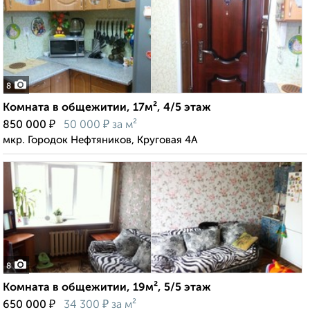
8
Комната в общежитии, 17м², 4/5 этаж
₽
₽
850 000
50 000
за м²
мкр. Городок Нефтяников, Круговая 4А
8
Комната в общежитии, 19м², 5/5 этаж
₽
₽
650 000
34 300
за м²