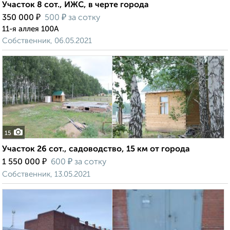
Участок 8 сот., ИЖС, в черте города
₽
₽
350 000
500
за сотку
11-я аллея 100А
Собственник, 06.05.2021
15
Участок 26 сот., садоводство, 15 км от города
₽
₽
1 550 000
600
за сотку
Собственник, 13.05.2021