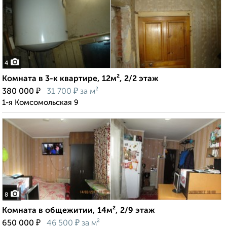
4
Комната в 3-к квартире, 12м², 2/2 этаж
₽
₽
380 000
31 700
за м²
1-я Комсомольская 9
8
Комната в общежитии, 14м², 2/9 этаж
₽
₽
650 000
46 500
за м²