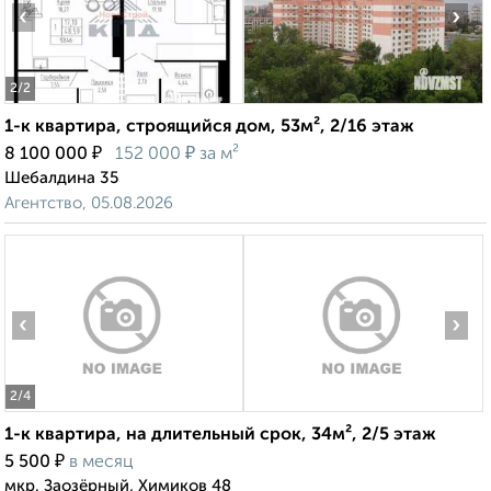
‹
›
2
/2
1-к квартира, строящийся дом, 53м², 2/16 этаж
₽
₽
8 100 000
152 000
за м²
Шебалдина 35
Агентство, 05.08.2026
‹
›
2
/4
1-к квартира, на длительный срок, 34м², 2/5 этаж
₽
5 500
в месяц
мкр. Заозёрный, Химиков 48